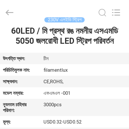
Filamentlux
Smart
Technology
Co.,
LTD.
230V এলইডি স্ট্রিপ
All
Rights
60LED / মি প্রস্থ রঙ নমনীয় এসএমডি
বাড়ি
Reserved.
5050 জলরোধী LED স্ট্রিপ পরিবর্তন
পণ্য
উৎপত্তি স্থল:
চীন
আমাদের
পরিচিতিমুলক নাম:
filamentlux
সম্পর্কে
সাক্ষ্যদান:
CE,ROHS,
মডেল নম্বার:
এফএমএল -001
কারখানা
ন্যূনতম চাহিদার
3000pcs
ভ্রমণ
পরিমাণ:
মূল্য:
USD0.32-USD0.52
মান