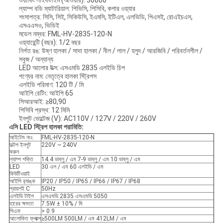
ওয়ার্কিং লাইফটাইম (আওয়ার): 30000
ল্যাম্প বডি ম্যাটারিয়াল: পিভিসি, পিসিবি, কপার ওয়্যার
শংসাপত্র: সিসি, সিই, সিকিউসি, ইএমসি, ইটিএল, এলভিডি, পিএসই, রোএইচএস,
এসএএসও, ভিডিই
মডেল নম্বর: FML-HV-2835-120-N
ওয়্যারেন্টি (বছর): 1/2 বছর
নির্গত রঙ: উষ্ণ হালকা / সাদা হালকা / নীল / লাল / হলুদ / আরজিবি / পরিবর্তনশীল /
সবুজ / অন্যান্য
LED আলোর উত্স: এসএমডি 2835 এলইডি চিপ
পণ্যের নাম: নেতৃত্বে হালকা স্ট্রিপস
এলইডি পরিমাণ: 120 টি / মি
আইপি রেটিং: আইপি 65
সিআরআই: ≥80,90
পিসিবি প্রস্থ: 12 মিমি
ইনপুট ভোল্টেজ (V): AC110V / 127V / 220V / 260V
এসি LED স্ট্রিপ হালকা পরামিতি:
আইটেম নংঃ.
FML-HV-2835-120-N
ভল্টপ ইনপুট
220V ~ 240V
করুন
ল্যাম্প শক্তি
14.4 ডাব্লু / এম 7-9 ডাব্লু / এম 10 ডাব্লু / এম
LED
30 এল / এম 60 এলইডি / এম
কিউটিওয়াই
আইপি র‌্যাঙ্ক
IP20 / IP50 / IP65 / IP66 / IP67 / IP68
প্রায়শই C
50Hz
এলইডি টাইপ
এসএমডি 2835 এসএমডি 5050
হারের ক্ষমতা
7.5W ± 10% / মি
পিএফ
> 0.9
আলোকিত ফ্লাক্স
≥500LM 500LM / এম 412LM / এম