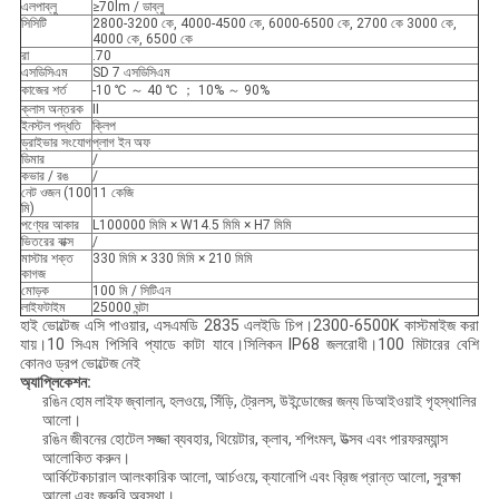
এলপাব্লু
≥70lm / ডাব্লু
সিসিটি
2800-3200 কে, 4000-4500 কে, 6000-6500 কে, 2700 কে 3000 কে,
4000 কে, 6500 কে
রা
.70
এসডিসিএম
SD 7 এসডিসিএম
কাজের শর্ত
-10 ℃ ～ 40 ℃ ； 10% ～ 90%
ক্লাস অন্তরক
II
ইনস্টল পদ্ধতি
ক্লিপ
ড্রাইভার সংযোগ
প্লাগ ইন অফ
ডিমার
/
কভার / রঙ
/
নেট ওজন (100
11 কেজি
মি)
পণ্যের আকার
L100000 মিমি × W14.5 মিমি × H7 মিমি
ভিতরের বাক্স
/
মাস্টার শক্ত
330 মিমি × 330 মিমি × 210 মিমি
কাগজ
মোড়ক
100 মি / সিটিএন
লাইফটাইম
25000 ঘন্টা
হাই ভোল্টেজ এসি পাওয়ার, এসএমডি 2835 এলইডি চিপ।2300-6500K কাস্টমাইজ করা
যায়।10 সিএম পিসিবি প্যাডে কাটা যাবে।সিলিকন IP68 জলরোধী।100 মিটারের বেশি
কোনও ড্রপ ভোল্টেজ নেই
অ্যাপ্লিকেশন:
রঙিন হোম লাইফ জ্বালান, হলওয়ে, সিঁড়ি, ট্রেলস, উইন্ডোজের জন্য ডিআইওয়াই গৃহস্থালির
আলো।
রঙিন জীবনের হোটেল সজ্জা ব্যবহার, থিয়েটার, ক্লাব, শপিংমল, উত্সব এবং পারফরম্যান্স
আলোকিত করুন।
আর্কিটেকচারাল আলংকারিক আলো, আর্চওয়ে, ক্যানোপি এবং ব্রিজ প্রান্ত আলো, সুরক্ষা
আলো এবং জরুরি অবস্থা।