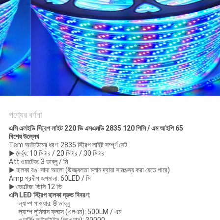
POLICY
পণ্যের বর্ণনা
এসি এলইডি স্ট্রিপ লাইট 220 ভি এসএমডি 2835 120 পিসি / এম আইপি 65
বিশেষ উল্লেখ
Tem আইটেমের ধরণ: 2835 স্ট্রিপ লাইট সম্পূর্ণ সেট
▶ দৈর্ঘ্য: 10 মিটার / 20 মিটার / 30 মিটার
Att ওয়াটেজ: 3 ডাব্লু / মি
▶ হালকা রঙ: সাদা আলো (উজ্জ্বলতা ম্লান দ্বারা সামঞ্জস্য করা যেতে পারে)
Amp প্রদীপ জপমালা: 60LED / মি
▶ ভোল্টেজ: ডিসি 12 ভি
এসি LED স্ট্রিপ হালকা দ্রুত বিবরণ:
ল্যাম্প পাওয়ার: 8 ডাব্লু
ল্যাম্প লুমিনাস ফ্লাক্স (এলএম): 500LM / এম