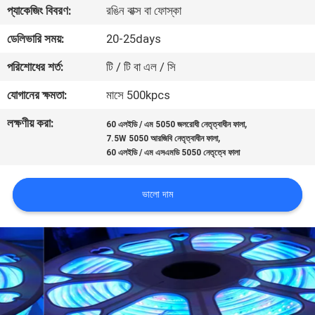
প্যাকেজিং বিবরণ:
রঙিন বাক্স বা ফোস্কা
নিয়ন্ত্রণ
ডেলিভারি সময়:
20-25days
যোগাযোগ
পরিশোধের শর্ত:
টি / টি বা এল / সি
করুন
যোগানের ক্ষমতা:
মাসে 500kpcs
লক্ষণীয় করা:
,
60 এলইডি / এম 5050 জলরোধী নেতৃত্বাধীন ফালা
উদ্ধৃতির
,
7.5W 5050 আরজিবি নেতৃত্বাধীন ফালা
জন্য
60 এলইডি / এম এসএমডি 5050 নেতৃত্বে ফালা
আবেদন
ভালো দাম
সাইট
ম্যাপ
PRIVACY