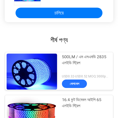
চালিয়ে
শীর্ষ পণ্য
500LM / এম এসএমডি 2835
এলইডি স্ট্রিপ
USD0.32-USD0.52 MOQ:3000pcs
যোগাযোগ
16.4 ফুট ডিমেবল আইপি 65
এলইডি স্ট্রিপ