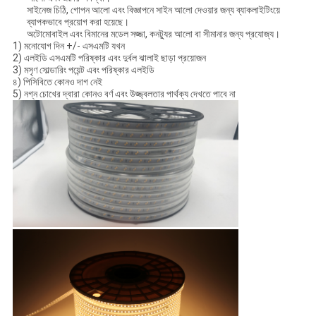
সাইনেজ চিঠি, গোপন আলো এবং বিজ্ঞাপনে সাইন আলো দেওয়ার জন্য ব্যাকলাইটিংয়ে
ব্যাপকভাবে প্রয়োগ করা হয়েছে।
অটোমোবাইল এবং বিমানের মডেল সজ্জা, কনট্যুর আলো বা সীমানার জন্য প্রযোজ্য।
1) মনোযোগ দিন +/- এসএমটি যখন
2) এলইডি এসএমটি পরিষ্কার এবং দুর্বল ঝালাই ছাড়া প্রয়োজন
3) মসৃণ সোল্ডারিং পয়েন্ট এবং পরিষ্কার এলইডি
৪) পিসিবিতে কোনও দাগ নেই
5) নগ্ন চোখের দ্বারা কোনও বর্ণ এবং উজ্জ্বলতার পার্থক্য দেখতে পাবে না