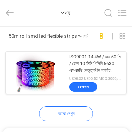
Filamentlux
Smart
Technology
পণ্য
Co.,
LTD.
All
Rights
বাড়ি
Reserved.
50m roll smd led flexible strips অনলাইন উত্পাদন
পণ্য
ISO9001 14.4W / এম 50 মি
/ রোল 10 মিমি পিসিবি 5630
আমাদের
এসএমডি নেতৃত্বাধীন নমনীয়
স্ট্রিপস
সম্পর্কে
USD0.32-USD0.52 MOQ:3000pcs
যোগাযোগ
কারখানা
ভ্রমণ
আরো দেখুন
মান