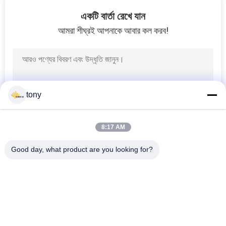
নিয়ন্ত্রণ
একটি বার্তা রেখে যান
আমরা শীঘ্রই আপনাকে আবার কল করব!
যোগাযোগ
করুন
উদ্ধৃতির
tony
জন্য
আবেদন
8:17 AM
Good day, what product are you looking for?
সাইট
সব
ম্যাপ
LED লুকানো প্রতিস্থাপন
LED ফিলামেন্ট বাল্ব
PRIVACY