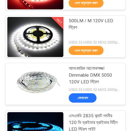
এখন অনুসন্ধান করুন
নিয়ন্ত্রণ
HOT
500LM / M 120V LED
যোগাযোগ
51
স্ট্রিপ
করুন
এলইডি জি 9 বুলব
USD0.32-USD0.52 MOQ:3000pcs
এখন অনুসন্ধান করুন
উদ্ধৃতির
জন্য
আলংকারিক আলোকসজ্জা
আবেদন
Dimmable DMX 5050
120V LED স্ট্রিপ
47
USD0.32-USD0.52 MOQ:3000pcs
সাইট
যোগাযোগ
ম্যাপ
LED আর 7 এস বাল্ব
এসএমডি 2835 ফ্ল্যাট নমনীয়
PRIVACY
120 ভি ড্রাইভার ড্রাইভার বিহীন
LED স্ট্রিপ লাইট