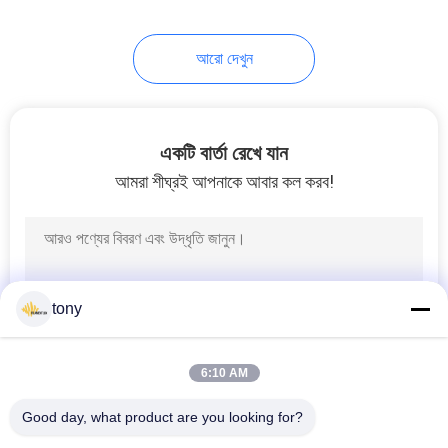
18
আরো দেখুন
230V এলইডি স্ট্রিপ
একটি বার্তা রেখে যান
আমরা শীঘ্রই আপনাকে আবার কল করব!
10
120 ভি এলইডি স্ট্রিপ
tony
6:10 AM
Good day, what product are you looking for?