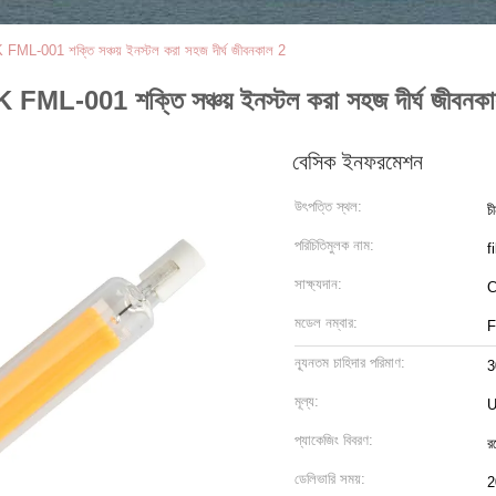
-001 শক্তি সঞ্চয় ইনস্টল করা সহজ দীর্ঘ জীবনকাল 2
-001 শক্তি সঞ্চয় ইনস্টল করা সহজ দীর্ঘ জীবনক
বেসিক ইনফরমেশন
উৎপত্তি স্থল:
চ
পরিচিতিমুলক নাম:
f
সাক্ষ্যদান:
C
মডেল নম্বার:
F
ন্যূনতম চাহিদার পরিমাণ:
3
মূল্য:
U
প্যাকেজিং বিবরণ:
র
ডেলিভারি সময়:
2