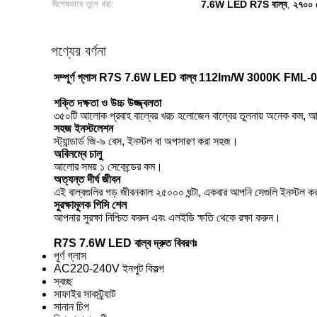
বিশেষভাবে তুলে ধরা:
7.6W LED R7S বাল্ব
২৭০০ 
,
পণ্যের বর্ণনা
সম্পূর্ণ গ্লাস R7S 7.6W LED বাল্ব 112lm/W 3000K FML-
শক্তি দক্ষতা ও উচ্চ উজ্জ্বলতা
৩৫০টি আলোক প্রবাহ বাল্বের খরচ হলোজেন বাল্বের তুলনায় অনেক কম, আপ
সহজ ইনস্টলেশন
স্ট্যান্ডার্ড জি-৯ বেস, ইনস্টল বা অপসারণ করা সহজ।
অবিলম্বে চালু
আলোর সময় ১ সেকেন্ডের কম।
অত্যন্ত দীর্ঘ জীবন
এই বাল্বগুলির গড় জীবনকাল ২৫০০০ ঘন্টা, একবার আপনি সেগুলি ইনস্টল কর
সুরক্ষামূলক পিসি শেল
আপনার সুরক্ষা নিশ্চিত করুন এবং এলইডি ক্ষতি থেকে রক্ষা করুন।
R7S 7.6W LED বাল্ব দ্রুত বিবরণঃ
পূর্ণ গ্লাস
AC220-240V ইনপুট বিকল্প
স্বচ্ছ
সাফাইর সাবস্ট্র্যাট
সানান চিপ