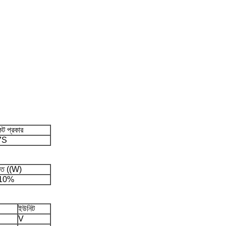
ট প্রকার
7S
্তি ((W)
10%
ইউনিট
V