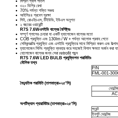
মিশ্রণ গ্যাস শীতল
৩২০ ডিগ্রি রেখা
70% পর্যন্ত শক্তি সঞ্চয়
আইপি৪৪ প্রবেশ সুরক্ষা
সিই, রোএইচএস, টিইউভি, ইউএল অনুগত
২ বছরের ওয়ারেন্টি
R7S 7.6W
এলইডি বাল্বের বৈশিষ্ট্যঃ
সম্পূর্ণ গ্লাসের চেহারা যা একটি হ্যালোজেন বাল্বের মতো
COB প্রযুক্তি এবং 130lm / W + পর্যন্ত আলোক প্রবাহ পেতে
সেমিকন্ডাক্টর প্রযুক্তি এবং এলইডি প্রযুক্তির সাথে মিশ্রিত করুন এবং উত্
হ্যালোজেন সিলিং প্রযুক্তি ব্যবহার করে সহজেই বিশাল ক্ষমতা অর্জন করা যা
হোলোজেন বাল্বের জন্য সেরা retrofit পছন্দ
R7S 7.6W LED BULB প্রযুক্তিগত পরামিতিঃ
মৌলিক তথ্য
P/N
FML-001-300
বৈদ্যুতিক পরামিতি (তাপমাত্রা=২৫°সি)
ভোল্টে
AC
অপটিক্যাল প্যারামিটার (তাপমাত্রা=২৫°সি)
পয়েন্ট
ইনপুট ভোল্টেজ