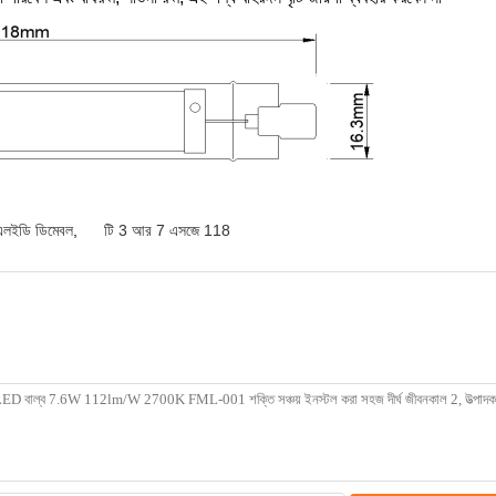
লইডি ডিমেবল
,
টি 3 আর 7 এসজে 118