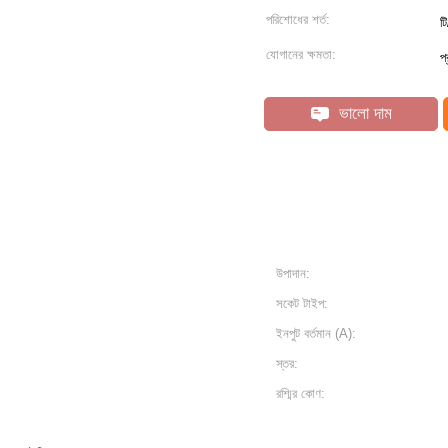
পরিশোধের শর্ত:
ট
যোগানের ক্ষমতা:
প
ভালো দাম
উপাদান:
সকেট টাইপ:
ইনপুট বর্তমান (A):
স্তর:
রশ্মির কোণ: