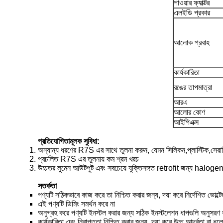
পাওয়ার ফ্যাক্টর
এলইডি প্রকার
আলোক প্রবাহ
কার্যকারিতা
রঙের তাপমাত্রা
আরএ
আলোর কোণ
আইপিএক্স
প্রতিযোগিতামূলক সুবিধা:
অন্যান্য ধরণের R7S এর সাথে তুলনা করুন, যেমন সিলিকন,প্লাস্টিক,সেরা
প্রচলিত R7S এর তুলনায় কম শ্রম খরচ
উচ্চতর লুমেন আউটপুট এবং সবচেয়ে যুক্তিসঙ্গত retrofit জন্য halogen 
সতর্কতা
পণ্যটি সঠিকভাবে কাজ করে তা নিশ্চিত করার জন্য, দয়া করে নির্দেশিত ভোল্ট
এই পণ্যটি ডিমিং সমর্থন করে না
অনুগ্রহ করে পণ্যটি ইনস্টল করার জন্য সঠিক ইনস্টলেশন ধাপগুলি অনুসরণ
কার্যকারিতা এবং নিরাপত্তা নিশ্চিত করার জন্য, দয়া করে উচ্চ আর্দ্রতা বা ধু