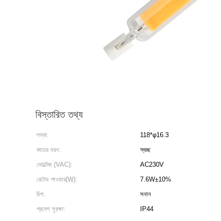
বিস্তারিত তথ্য
লম্বা:
118*φ16.3
কাচের ধরন:
স্বচ্ছ
ভোল্টেজ (VAC):
AC230V
রেটেড পাওয়ার(W):
7.6W±10%
চিপ:
সনান
প্রবেশ সুরক্ষা:
IP44