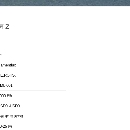
াল 2
ীন
ilamentlux
E,ROHS,
ML-001
000 পিসি
SD0.-USD0.
ঙের বাক্স বা ফোস্কা
0-25 দিন