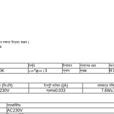
পাদন দক্ষতা উন্নত করুন।
য়
দৈর্ঘ্য
উপাদান
গ্লাসের ধরন
সকে
0K
১১৮*φ১৬।3
গ্লাস
স্বচ্ছ
R
জ (ভিএসি)
ইনপুট বর্তমান ((A)
নামমাত্র শক
230V
প্রকারঃ0.033
7.6W±
প্যারামিটার
AC230V