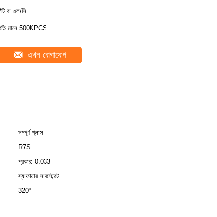
ি/টি বা এল/সি
্রতি মাসে 500KPCS
এখন যোগাযোগ
সম্পূর্ণ গ্লাস
R7S
প্রকার: 0.033
স্যাফায়ার সাবস্ট্রেট
320º