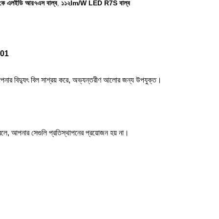
কে এলইডি আর৭এস বাল্ব
১১২lm/W LED R7S বাল্ব
,
001
নার বিদ্যুৎ বিল সাশ্রয় করে, অভ্যন্তরীণ আলোর জন্য উপযুক্ত।
লে, আপনার সেগুলি প্রতিস্থাপনের প্রয়োজন হয় না।