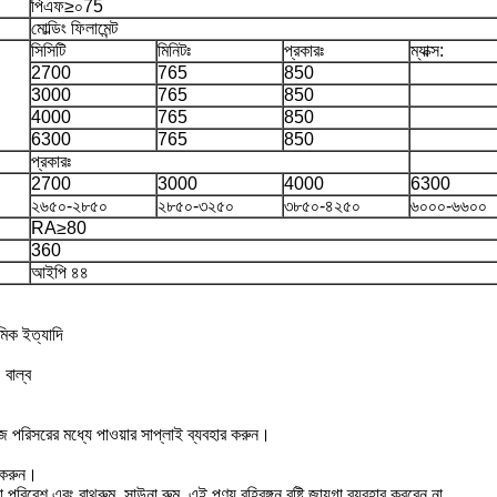
পিএফ≥০75
মোল্ডিং ফিলামেন্ট
সিসিটি
মিনিটঃ
প্রকারঃ
ম্যাক্স:
2700
765
850
3000
765
850
4000
765
850
6300
765
850
প্রকারঃ
2700
3000
4000
6300
২৬৫০-২৮৫০
২৮৫০-৩২৫০
৩৮৫০-৪২৫০
৬০০০-৬৬০০
RA≥80
360
আইপি ৪৪
মিক ইত্যাদি
বাল্ব
েজ পরিসরের মধ্যে পাওয়ার সাপ্লাই ব্যবহার করুন।
 করুন।
লো পরিবেশ এবং বাথরুম, সাউনা রুম, এই পণ্য বহিরঙ্গন বৃষ্টি জায়গা ব্যবহার করবেন না