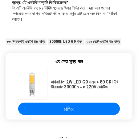
প্রশ্ন: এই এলইডি বাল্বটি কি ডিমমেবল?
উঃ এটি এলইডি বাল্বের নির্দিষ্ট মডেলের উপর নির্ভর করে। দয়া করে পণ্যের
স্পেসিফিকেশন বা প্যাকেজিংটি পরীক্ষা করে দেখুন এটি ডিমমেবল কিনা তা নির্ধারণ
করতে।
৮০ সিআরআই এলইডি জি৯ বাল্ব
30000h LED G9 বাল্ব
২২০ ভোল্ট এলইডি জি৯ বাল্ব
এর সেরা মূল্য পান
কার্যকারিতা 2W LED G9 বাল্ব > 80 CRI দীর্ঘ
জীবনকাল 30000h এবং 220V ভোল্টেজ
চালিয়ে