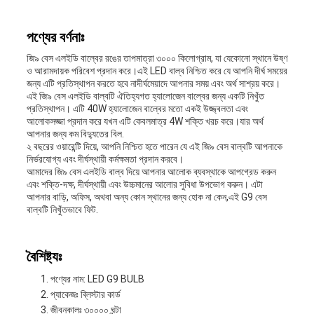
ম্যাপ
পণ্যের বর্ণনাঃ
জি৯ বেস এলইডি বাল্বের রঙের তাপমাত্রা ৩০০০ কিলোগ্রাম, যা যেকোনো স্থানে উষ্ণ
PRIVACY
ও আরামদায়ক পরিবেশ প্রদান করে।এই LED বাল্ব নিশ্চিত করে যে আপনি দীর্ঘ সময়ের
জন্য এটি প্রতিস্থাপন করতে হবে নাদীর্ঘমেয়াদে আপনার সময় এবং অর্থ সাশ্রয় করে।
POLICY
এই জি৯ বেস এলইডি বাল্বটি ঐতিহ্যগত হ্যালোজেন বাল্বের জন্য একটি নিখুঁত
প্রতিস্থাপন। এটি 40W হ্যালোজেন বাল্বের মতো একই উজ্জ্বলতা এবং
আলোকসজ্জা প্রদান করে যখন এটি কেবলমাত্র 4W শক্তি খরচ করে।যার অর্থ
আপনার জন্য কম বিদ্যুতের বিল.
২ বছরের ওয়ারেন্টি দিয়ে, আপনি নিশ্চিত হতে পারেন যে এই জি৯ বেস বাল্বটি আপনাকে
নির্ভরযোগ্য এবং দীর্ঘস্থায়ী কর্মক্ষমতা প্রদান করবে।
আমাদের জি৯ বেস এলইডি বাল্ব দিয়ে আপনার আলোক ব্যবস্থাকে আপগ্রেড করুন
এবং শক্তি-দক্ষ, দীর্ঘস্থায়ী এবং উচ্চমানের আলোর সুবিধা উপভোগ করুন। এটা
আপনার বাড়ি, অফিস, অথবা অন্য কোন স্থানের জন্য হোক না কেন,এই G9 বেস
বাল্বটি নিখুঁতভাবে ফিট.
বৈশিষ্ট্যঃ
পণ্যের নাম: LED G9 BULB
প্যাকেজঃ ব্লিস্টার কার্ড
জীবনকালঃ ৩০০০০ ঘন্টা