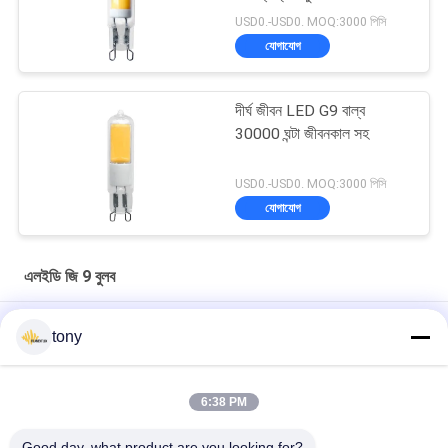
USD0.-USD0. MOQ:3000 পিসি
যোগাযোগ
দীর্ঘ জীবন LED G9 বাল্ব
30000 ঘন্টা জীবনকাল সহ
USD0.-USD0. MOQ:3000 পিসি
যোগাযোগ
এলইডি জি 9 বুলব
ইনডোর লাইটিংস সম্পূর্ণ গ্লাস 13.3 মিমি 2 ডাব্লু 120 এলএম / ডাব্লু 2700 কে এলইডি
tony
জি 9 বুলব B
3000 কে 130 এলএম / ডব্লু 2.5 ডব্লু 12 ভি জি 9 এলইডি ক্যাপসুলের ডিম্মেবল বাল্ব
6:38 PM
নীলা সাবস্ট্রেট আইপি 44 115 এলএম / ডব্লু 10 ডাব্লু মোমবাতি ক্যাপসুল এলইডি জি 9
Good day, what product are you looking for?