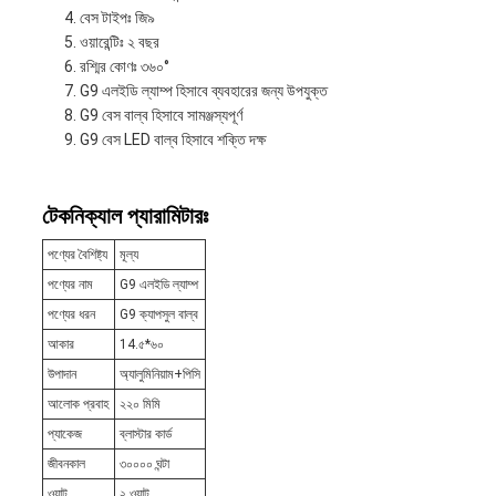
বেস টাইপঃ জি৯
ওয়ারেন্টিঃ ২ বছর
রশ্মির কোণঃ ৩৬০°
G9 এলইডি ল্যাম্প হিসাবে ব্যবহারের জন্য উপযুক্ত
G9 বেস বাল্ব হিসাবে সামঞ্জস্যপূর্ণ
G9 বেস LED বাল্ব হিসাবে শক্তি দক্ষ
টেকনিক্যাল প্যারামিটারঃ
পণ্যের বৈশিষ্ট্য
মূল্য
পণ্যের নাম
G9 এলইডি ল্যাম্প
পণ্যের ধরন
G9 ক্যাপসুল বাল্ব
আকার
14.৫*৬০
উপাদান
অ্যালুমিনিয়াম+পিসি
আলোক প্রবাহ
২২০ মিমি
প্যাকেজ
ব্লাস্টার কার্ড
জীবনকাল
৩০০০০ ঘন্টা
ওয়াট
২ ওয়াট