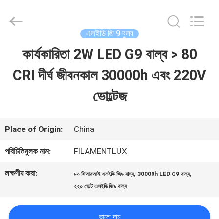
Changzhou
Filamentlux
Smart
Technology
এলইডি জি 9 বুলব
Co.,
LTD.
কার্যকারিতা 2W LED G9 বাল্ব > 80
বাড়ি
All
Rights
Reserved.
CRI দীর্ঘ জীবনকাল 30000h এবং 220V
পণ্য
ভোল্টেজ
আমাদের
Place of Origin:
China
সম্পর্কে
পরিচিতিমুলক নাম:
FILAMENTLUX
লক্ষণীয় করা:
,
,
৮০ সিআরআই এলইডি জি৯ বাল্ব
30000h LED G9 বাল্ব
কারখানা
২২০ ভোল্ট এলইডি জি৯ বাল্ব
ভ্রমণ
ভালো দাম