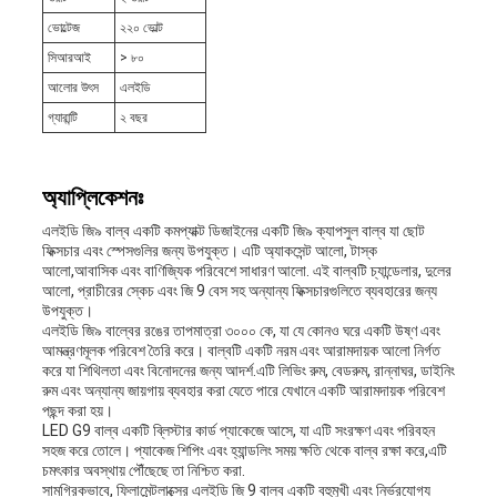
ভোল্টেজ
২২০ ভোল্ট
সিআরআই
> ৮০
আলোর উৎস
এলইডি
গ্যারান্টি
২ বছর
অ্যাপ্লিকেশনঃ
এলইডি জি৯ বাল্ব একটি কমপ্যাক্ট ডিজাইনের একটি জি৯ ক্যাপসুল বাল্ব যা ছোট
ফিক্সচার এবং স্পেসগুলির জন্য উপযুক্ত। এটি অ্যাকসেন্ট আলো, টাস্ক
আলো,আবাসিক এবং বাণিজ্যিক পরিবেশে সাধারণ আলো. এই বাল্বটি চ্যান্ডেলার, দুলের
আলো, প্রাচীরের স্কেচ এবং জি 9 বেস সহ অন্যান্য ফিক্সচারগুলিতে ব্যবহারের জন্য
উপযুক্ত।
এলইডি জি৯ বাল্বের রঙের তাপমাত্রা ৩০০০ কে, যা যে কোনও ঘরে একটি উষ্ণ এবং
আমন্ত্রণমূলক পরিবেশ তৈরি করে। বাল্বটি একটি নরম এবং আরামদায়ক আলো নির্গত
করে যা শিথিলতা এবং বিনোদনের জন্য আদর্শ.এটি লিভিং রুম, বেডরুম, রান্নাঘর, ডাইনিং
রুম এবং অন্যান্য জায়গায় ব্যবহার করা যেতে পারে যেখানে একটি আরামদায়ক পরিবেশ
পছন্দ করা হয়।
LED G9 বাল্ব একটি ব্লিস্টার কার্ড প্যাকেজে আসে, যা এটি সংরক্ষণ এবং পরিবহন
সহজ করে তোলে। প্যাকেজ শিপিং এবং হ্যান্ডলিং সময় ক্ষতি থেকে বাল্ব রক্ষা করে,এটি
চমৎকার অবস্থায় পৌঁছেছে তা নিশ্চিত করা.
সামগ্রিকভাবে, ফিলামেন্টলাক্সের এলইডি জি 9 বাল্ব একটি বহুমুখী এবং নির্ভরযোগ্য