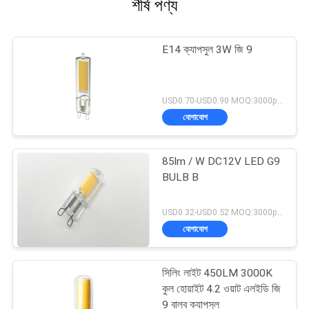
শীর্ষ পণ্য
E14 ক্যাপসুল 3W জি 9
USD0.70-USD0.90 MOQ:3000pcs
যোগাযোগ
85lm / W DC12V LED G9
BULB B
USD0.32-USD0.52 MOQ:3000pcs
যোগাযোগ
সিলিং লাইট 450LM 3000K
কুল হোয়াইট 4.2 ওয়াট এলইডি জি
9 বাল্ব ক্যাপসুল