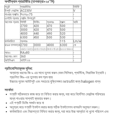
অপটিক্যাল প্যারামিটার (তাপমাত্রা=২৫°সি)
পয়েন্ট
প্যারামিটার
ইউনিট
ইনপুট ভোল্টেজ
AC230V
V
পাওয়ার ফ্যাক্টর
পিএফ≥০75
-
এলইডি প্রকার
মোল্ডিং ফিলামেন্ট
-
আলোক প্রবাহ
সিসিটি
মিনিটঃ
প্রকারঃ
ম্যাক্স:
আমি
2700
420
470
500
3000
420
470
500
4000
440
490
520
6300
450
500
530
কার্যকারিতা
প্রকারঃ
115
Lm/w
রঙের তাপমাত্রা
2700
3000
4000
6300
কে
২৬৫০-২৮৫০
২৮৫০-৩২৫০
৩৮৫০-৪২৫০
৬০০০-৬৬০০
আরএ
RA≥80
-
আলোর কোণ
360
-
আইপিএক্স
আইপি ৪৪
-
প্রতিযোগিতামূলক সুবিধা:
অন্যান্য ধরনের জি-৯ এর সাথে তুলনা করুন যেমন সিলিকন, প্লাস্টিক, সিরামিক ইত্যাদি।
প্রচলিত জি৯-এর তুলনায় কম শ্রম ব্যয়
উচ্চতর লুমেন আউটপুট এবং সবচেয়ে যুক্তিসঙ্গত retrofit জন্য halogen বাল্ব
সতর্কতা
পণ্যটি সঠিকভাবে কাজ করে তা নিশ্চিত করার জন্য, দয়া করে নির্দেশিত ভোল্টেজ পরিসরের
মধ্যে পাওয়ার সাপ্লাই ব্যবহার করুন।
এই পণ্যটি ডিমিং সমর্থন করে না
অনুগ্রহ করে পণ্যটি ইনস্টল করার জন্য সঠিক ইনস্টলেশন ধাপগুলি অনুসরণ করুন।
কার্যকারিতা এবং নিরাপত্তা নিশ্চিত করার জন্য, দয়া করে উচ্চ আর্দ্রতা বা ধুলো পরিবেশ এবং