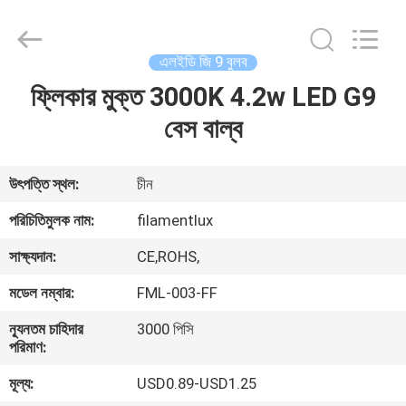
Filamentlux
Smart
Technology
Co.,
LTD.
এলইডি জি 9 বুলব
All
Rights
ফ্লিকার মুক্ত 3000K 4.2w LED G9
বাড়ি
Reserved.
বেস বাল্ব
পণ্য
উৎপত্তি স্থল:
চীন
আমাদের
পরিচিতিমুলক নাম:
filamentlux
সম্পর্কে
সাক্ষ্যদান:
CE,ROHS,
মডেল নম্বার:
FML-003-FF
কারখানা
ন্যূনতম চাহিদার
3000 পিসি
ভ্রমণ
পরিমাণ:
মূল্য:
USD0.89-USD1.25
মান