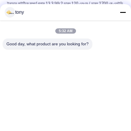
ইনডোর লাইটিংস সম্পূর্ণ গ্লাস 13.3 মিমি 2 ডাব্লু 120 এলএম / ডাব্লু 2700 কে এলইডি
জি 9 বুলব B
tony
3000 কে 130 এলএম / ডব্লু 2.5 ডব্লু 12 ভি জি 9 এলইডি ক্যাপসুলের ডিম্মেবল বাল্ব
5:32 AM
নীলা সাবস্ট্রেট আইপি 44 115 এলএম / ডব্লু 10 ডাব্লু মোমবাতি ক্যাপসুল এলইডি জি 9
বিএলবি
Good day, what product are you looking for?
সব
LED লুকানো প্রতিস্থাপন
LED ফিলামেন্ট বাল্ব
এলইডি জি 9 বুলব
LED আর 7 এস বাল্ব
সিওবি নেতৃত্বাধীন ফালা
নিয়ন এলইডি স্ট্রিপ লাইট
স্মার্ট এলইডি স্ট্রিপ
ওভারসাইজড এডিসন বাল্বস