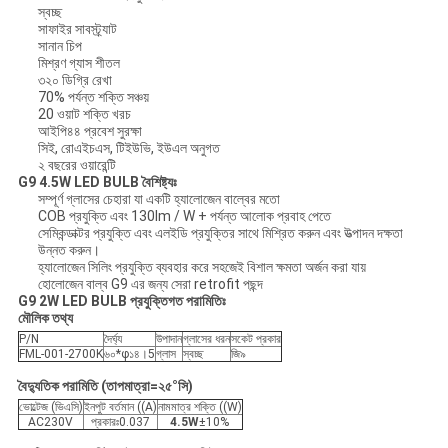
স্বচ্ছ
সাফাইর সাবস্ট্র্যাট
সানান চিপ
মিশ্রণ গ্যাস শীতল
৩২০ ডিগ্রি রেখা
70% পর্যন্ত শক্তি সঞ্চয়
20 ওয়াট শক্তি খরচ
আইপি৪৪ প্রবেশ সুরক্ষা
সিই, রোএইচএস, টিইউভি, ইউএল অনুগত
২ বছরের ওয়ারেন্টি
G9 4.5W LED BULB বৈশিষ্ট্যঃ
সম্পূর্ণ গ্লাসের চেহারা যা একটি হ্যালোজেন বাল্বের মতো
COB প্রযুক্তি এবং 130lm / W + পর্যন্ত আলোক প্রবাহ পেতে
সেমিকন্ডাক্টর প্রযুক্তি এবং এলইডি প্রযুক্তির সাথে মিশ্রিত করুন এবং উত্পাদন দক্ষতা
উন্নত করুন।
হ্যালোজেন সিলিং প্রযুক্তি ব্যবহার করে সহজেই বিশাল ক্ষমতা অর্জন করা যায়
হোলোজেন বাল্ব G9 এর জন্য সেরা retrofit পছন্দ
G9 2W LED BULB প্রযুক্তিগত পরামিতিঃ
মৌলিক তথ্য
P/N
দৈর্ঘ্য
উপাদান
গ্লাসের ধরন
সকেট প্রকার
FML-001-2700K
৬০*φ১৪।5
গ্লাস
স্বচ্ছ
জি৯
বৈদ্যুতিক পরামিতি (তাপমাত্রা=২৫°সি)
ভোল্টেজ (ভিএসি)
ইনপুট বর্তমান ((A)
নামমাত্র শক্তি ((W)
AC230V
প্রকারঃ0.037
4.5W
±10%