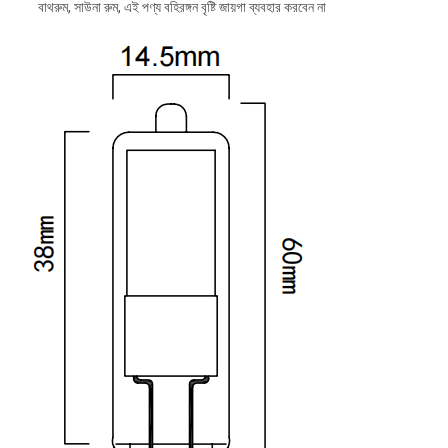
বাথরুম, সাউনা রুম, এই পণ্য বহিরঙ্গন বৃষ্টি জায়গা ব্যবহার করবেন না