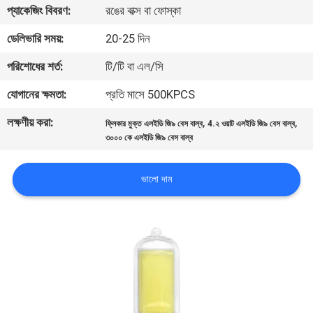
প্যাকেজিং বিবরণ:
রঙের বাক্স বা ফোস্কা
নিয়ন্ত্রণ
ডেলিভারি সময়:
20-25 দিন
যোগাযোগ
পরিশোধের শর্ত:
টি/টি বা এল/সি
করুন
যোগানের ক্ষমতা:
প্রতি মাসে 500KPCS
লক্ষণীয় করা:
,
,
ফ্লিকার মুক্ত এলইডি জি৯ বেস বাল্ব
4.২ ওয়াট এলইডি জি৯ বেস বাল্ব
উদ্ধৃতির
৩০০০ কে এলইডি জি৯ বেস বাল্ব
জন্য
আবেদন
ভালো দাম
সাইট
ম্যাপ
PRIVACY