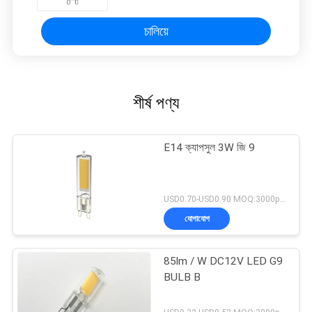
চালিয়ে
শীর্ষ পণ্য
E14 ক্যাপসুল 3W জি 9
USD0.70-USD0.90 MOQ:3000pcs
যোগাযোগ
85lm / W DC12V LED G9
BULB B