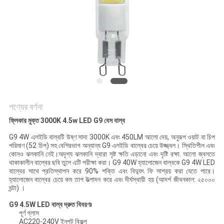
POLICY
পণ্যের বর্ণনা
ফ্লিকার মুক্ত 3000K 4.5w LED G9 বেস বাল্ব
G9 4W এলইডি বাল্বটি উষ্ণ সাদা 3000K এবং 450LM আলো দেয়, অনুরূপ ওয়াট বা চিপ
পরিমাণ (52 চিপ) সহ বেশিরভাগ অন্যান্য G9 এলইডি বাল্বের চেয়ে উজ্জ্বল। স্থিতিশীল এবং
কোনও ঝলকানি নেই।অদৃশ্য ঝলকানি দ্বারা সৃষ্ট ক্ষতি এড়ানো এবং দৃষ্টি রক্ষা. আলো জ্বলতে
থাকাকালীন বাল্বের ছবি তুলে এটি পরীক্ষা করা। G9 40W হ্যালোজেন বাল্বকে G9 4W LED
বাল্বের সাথে প্রতিস্থাপন করে 90% শক্তি এবং বিদ্যুৎ ফি সাশ্রয় করা যেতে পারে।
হ্যালোজেন বাল্বের চেয়ে কম তাপ উত্পাদন করে এবং দীর্ঘস্থায়ী হয় (আদর্শ জীবনকাল: ২৫০০০
ঘন্টা) ।
G9 4.5W LED বাল্ব দ্রুত বিবরণঃ
পূর্ণ গ্লাস
AC220-240V ইনপুট বিকল্প