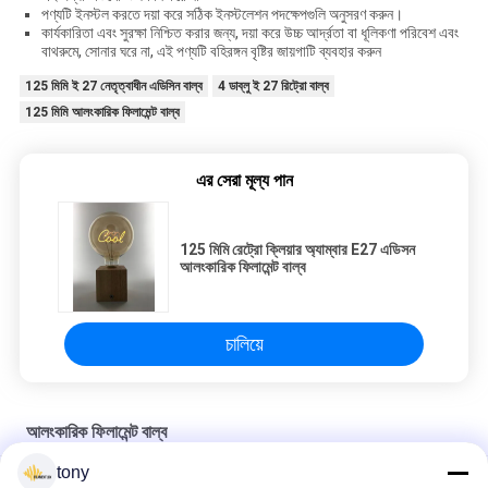
পণ্যটি ইনস্টল করতে দয়া করে সঠিক ইনস্টলেশন পদক্ষেপগুলি অনুসরণ করুন।
কার্যকারিতা এবং সুরক্ষা নিশ্চিত করার জন্য, দয়া করে উচ্চ আর্দ্রতা বা ধূলিকণা পরিবেশ এবং
বাথরুমে, সোনার ঘরে না, এই পণ্যটি বহিরঙ্গন বৃষ্টির জায়গাটি ব্যবহার করুন
125 মিমি ই 27 নেতৃত্বাধীন এডিসিন বাল্ব
4 ডাব্লু ই 27 রিট্রো বাল্ব
125 মিমি আলংকারিক ফিলামেন্ট বাল্ব
এর সেরা মূল্য পান
125 মিমি রেট্রো ক্লিয়ার অ্যাম্বার E27 এডিসন
আলংকারিক ফিলামেন্ট বাল্ব
চালিয়ে
আলংকারিক ফিলামেন্ট বাল্ব
tony
AC120V LED 4W 2200k G125 আলংকারিক ফিলামেন্ট বাল্ব