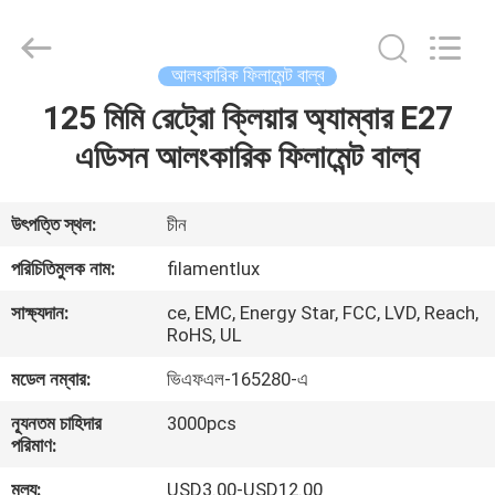
Filamentlux
Smart
Technology
Co.,
LTD.
আলংকারিক ফিলামেন্ট বাল্ব
All
Rights
125 মিমি রেট্রো ক্লিয়ার অ্যাম্বার E27
বাড়ি
Reserved.
এডিসন আলংকারিক ফিলামেন্ট বাল্ব
পণ্য
উৎপত্তি স্থল:
চীন
আমাদের
পরিচিতিমুলক নাম:
filamentlux
সম্পর্কে
সাক্ষ্যদান:
ce, EMC, Energy Star, FCC, LVD, Reach,
RoHS, UL
কারখানা
মডেল নম্বার:
ভিএফএল-165280-এ
ভ্রমণ
ন্যূনতম চাহিদার
3000pcs
পরিমাণ:
মান
মূল্য:
USD3.00-USD12.00