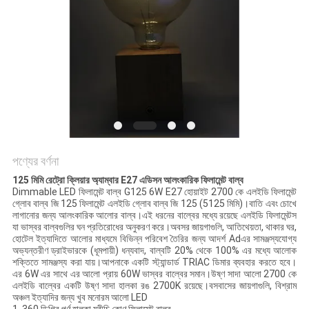
POLICY
পণ্যের বর্ণনা
125 মিমি রেট্রো ক্লিয়ার অ্যাম্বার E27 এডিসন আলংকারিক ফিলামেন্ট বাল্ব
Dimmable LED ফিলামেন্ট বাল্ব G125 6W E27 হোয়াইট 2700 কে এলইডি ফিলামেন্ট
গ্লোব বাল্ব জি 125 ফিলামেন্ট এলইডি গ্লোব বাল্ব জি 125 (5125 মিমি)।বাতি এবং চোখে
লাগানোর জন্য আলংকারিক আলোর বাল্ব।এই ধরনের বাল্বের মধ্যে রয়েছে এলইডি ফিলামেন্টস
যা ভাস্বর বাল্বগুলির ঘন প্রতিরোধের অনুকরণ করে।অবসর জায়গাগুলি, আতিথেয়তা, থাকার ঘর,
হোটেল ইত্যাদিতে আলোর মাধ্যমে বিভিন্ন পরিবেশ তৈরির জন্য আদর্শ Adএর সামঞ্জস্যযোগ্য
অভ্যন্তরীণ ড্রাইভারকে (ধূমপায়ী) ধন্যবাদ, বাল্বটি 20% থেকে 100% এর মধ্যে আলোক
শক্তিতে সামঞ্জস্য করা যায়।আপনাকে একটি স্ট্যান্ডার্ড TRIAC ডিমার ব্যবহার করতে হবে।
এর 6W এর সাথে এর আলো প্রায় 60W ভাস্বর বাল্বের সমান।উষ্ণ সাদা আলো 2700 কে
এলইডি বাল্বের একটি উষ্ণ সাদা হালকা রঙ 2700K রয়েছে।বসবাসের জায়গাগুলি, বিশ্রাম
অঞ্চল ইত্যাদির জন্য খুব মনোরম আলো LED