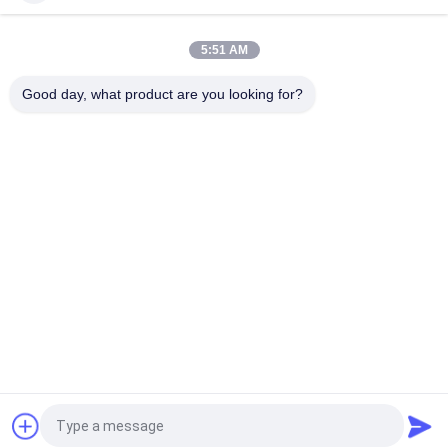
লিভিং রুম 2200K এডিসন E27 G95 নেতৃত্বে ফিলান্ট বাল্ব
5:51 AM
400lm গ্লাস E27 G125 EMC ফ্লেমিংগো আলংকারিক ফিলামেন্ট বাল্ব গ্লোব
Good day, what product are you looking for?
সব
LED লুকানো প্রতিস্থাপন
LED ফিলামেন্ট বাল্ব
এলইডি জি 9 বুলব
LED আর 7 এস বাল্ব
সিওবি নেতৃত্বাধীন ফালা
নিয়ন এলইডি স্ট্রিপ লাইট
স্মার্ট এলইডি স্ট্রিপ
ওভারসাইজড এডিসন বাল্বস
উদ্ধৃতির জন্য আবেদন