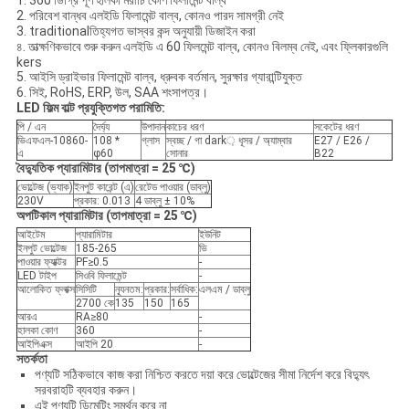
1. 360 ডিগ্রি পূর্ণ হালকা মরীচি কোণ ফিলামেন্ট বাল্ব
2. পরিবেশ বান্ধব এলইডি ফিলামেন্ট বাল্ব, কোনও পারদ সামগ্রী নেই
3. traditionalতিহ্যগত ভাস্বর কন্দ অনুযায়ী ডিজাইন করা
৪. তাত্ক্ষণিকভাবে শুরু করুন এলইডি এ 60 ফিলমেন্ট বাল্ব, কোনও বিলম্ব নেই, এবং ফ্লিকারগুলি
kers
5. আইসি ড্রাইভার ফিলামেন্ট বাল্ব, ধ্রুবক বর্তমান, সুরক্ষার গ্যারান্টিযুক্ত
6. সিই, RoHS, ERP, উল, SAA শংসাপত্র।
LED ফিল্ম বাল্ট প্রযুক্তিগত পরামিতি:
পি / এন
দৈর্ঘ্য
উপাদান
কাচের ধরণ
সকেটের ধরণ
ভিএফএল-10860-
108 *
গ্লাস
স্বচ্ছ / গা dark় ধূসর / অ্যাম্বার
E27 / E26 /
এ
φ60
সোনার
B22
বৈদ্যুতিক প্যারামিটার (তাপমাত্রা = 25 ℃)
ভোল্টেজ (ভ্যাক)
ইনপুট কারেন্ট (এ)
রেটেড পাওয়ার (ডাব্লু)
230V
প্রকার: 0.013
4 ডাব্লু ± 10%
অপটিকাল প্যারামিটার (তাপমাত্রা = 25 ℃)
আইটেম
প্যারামিটার
ইউনিট
ইনপুট ভোল্টেজ
185-265
ভি
পাওয়ার ফ্যাক্টর
PF≥0.5
-
LED টাইপ
সিওবি ফিলামেন্ট
-
আলোকিত ফ্লাক্স
সিসিটি
ন্যূনতম:
প্রকার:
সর্বাধিক:
এলএম / ডাব্লু
2700 কে
135
150
165
আরএ
RA≥80
-
হালকা কোণ
360
-
আইপিএক্স
আইপি 20
-
সতর্কতা
পণ্যটি সঠিকভাবে কাজ করা নিশ্চিত করতে দয়া করে ভোল্টেজের সীমা নির্দেশ করে বিদ্যুৎ
সরবরাহটি ব্যবহার করুন।
এই পণ্যটি ডিমেটিং সমর্থন করে না