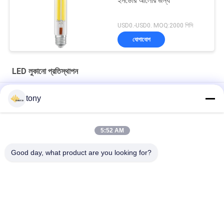
ইনডোর আলোর জন্য
USD0.-USD0. MOQ:2000 পিসি
যোগাযোগ
LED লুকানো প্রতিস্থাপন
T52 উচ্চ উজ্জ্বলতা এবং শক্তি দক্ষতা সঙ্গে ইনডোর আলো জন্য 53W LED ফিলামেন্ট
tony
বাল্ব
ওডি 90 আইপি 65 অ্যালুমিনিয়াম সিলিং ডাউনলাইট রিসেসড লাইটিং ট্রিম
5:52 AM
তাপ ডিসসাইপটিং অ্যাডজাস্টেবল রাউন্ড 90 মিমি 3 ইঞ্চি নেতৃত্বাধীন ট্রিম ল্যাম্প কাপগুলি
Good day, what product are you looking for?
সব
LED লুকানো প্রতিস্থাপন
LED ফিলামেন্ট বাল্ব