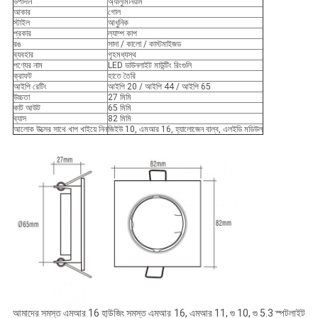
উপাদান
অ্যালুমিনিয়াম
আকার
গোল
স্টাইল
আধুনিক
প্রকার
ল্যাম্প কাপ
রঙ
সাদা / কালো / কাস্টমাইজড
ব্যবহার
গৃহমধ্যস্থ
পণ্যের নাম
LED ডাউনলাইট মাউন্টিং রিংগুলি
ক্রাফট
হাতে তৈরি
আইপি রেটিং
আইপি 20 / আইপি 44 / আইপি 65
উচ্চতা
27 মিমি
কাট আউট
65 মিমি
ব্যাস
82 মিমি
আলোক উত্সের সাথে খাপ খাইয়ে নিন
জিইউ 10, এমআর 16, হ্যালোজেন বাল্ব, এলইডি মডিউল
আমাদের সমস্ত এমআর 16 হাউজিং সমস্ত এমআর 16, এমআর 11, গু 10, গু 5.3 স্পটলাইট