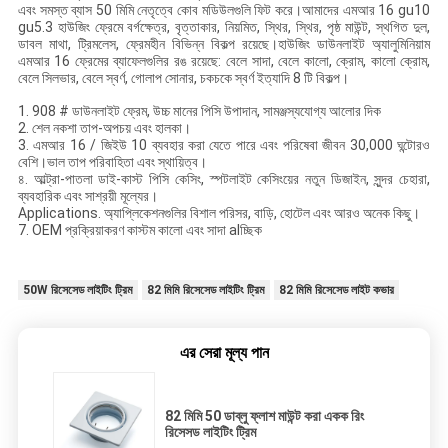
এবং সমস্ত ব্যাস 50 মিমি নেতৃত্বে কোব মডিউলগুলি ফিট করে।আমাদের এমআর 16 gu10
gu5.3 হাউজিং ফ্রেমে বর্গক্ষেত্র, বৃত্তাকার, নিয়মিত, স্থির, স্থির, পৃষ্ঠ মাউন্ট, স্থগিত দুল,
ডাবল মাথা, ট্রিমলেস, ফ্রেমহীন বিভিন্ন বিকল্প রয়েছে।হাউজিং ডাউনলাইট অ্যালুমিনিয়াম
এমআর 16 ফ্রেমের ব্যাফেলগুলির রঙ রয়েছে: বেলে সাদা, বেলে কালো, ক্রোম, কালো ক্রোম,
বেলে সিলভার, বেলে স্বর্ণ, গোলাপ সোনার, চকচকে স্বর্ণ ইত্যাদি 8 টি বিকল্প।
1. 908 # ডাউনলাইট ফ্রেম, উচ্চ মানের পিসি উপাদান, সামঞ্জস্যযোগ্য আলোর দিক
2. শেল নকশা তাপ-অপচয় এবং হালকা।
3. এমআর 16 / জিইউ 10 ব্যবহার করা যেতে পারে এবং পরিষেবা জীবন 30,000 ঘন্টােরও
বেশি।ভাল তাপ পরিবাহিতা এবং স্থায়িত্ব।
৪. আল্ট্রা-পাতলা ডাই-কাস্ট পিসি কেসিং, স্পটলাইট কেসিংয়ের নতুন ডিজাইন, সুন্দর চেহারা,
ব্যবহারিক এবং সাশ্রয়ী মূল্যের।
Applications. অ্যাপ্লিকেশনগুলির বিশাল পরিসর, বাড়ি, হোটেল এবং আরও অনেক কিছু।
7. OEM প্রক্রিয়াকরণ কাস্টম কালো এবং সাদা alচ্ছিক
50W রিসেসেড লাইটিং ট্রিম
82 মিমি রিসেসেড লাইটিং ট্রিম
82 মিমি রিসেসেড লাইট কভার
এর সেরা মূল্য পান
82 মিমি 50 ডাব্লু ফ্লাশ মাউন্ট করা একক রিং
রিসেসড লাইটিং ট্রিম