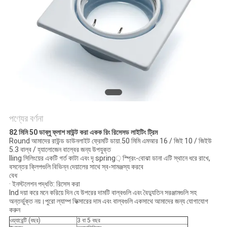
POLICY
পণ্যের বর্ণনা
82 মিমি 50 ডাব্লু ফ্লাশ মাউন্ট করা একক রিং রিসেসড লাইটিং ট্রিম
Round আমাদের রাউন্ড ডাউনলাইট ফ্রেমটি ডায়া.50 মিমি এমআর 16 / জিই 10 / জিইউ
5.3 বাল্ব / হ্যালোজেন বাল্বের জন্য উপযুক্ত
Iling সিলিংয়ের একটি গর্ত কাটা এবং দৃ spring় স্প্রিং-বোঝা ডানা এটি স্থানে ধরে রাখে,
বসন্তের ক্লিপগুলি বিভিন্ন দেয়ালের সাথে স্ব-সামঞ্জস্য করবে
বেধ
· ইনস্টলেশন পদ্ধতি: রিসেস করা
Ind দয়া করে মনে করিয়ে দিন যে উপরের দামটি বাল্বগুলি এবং বৈদ্যুতিন সরঞ্জামগুলি সহ
অন্তর্ভুক্ত নয়।পুরো ল্যাম্প ফিক্সারের দাম এবং বাল্বগুলি একসাথে আমাদের জন্য যোগাযোগ
করুন
ওয়্যারেন্টি (বছর)
3 বা 5 বছর