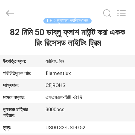
Filamentlux
Smart
Technology
Co.,
LTD.
LED লুকানো প্রতিস্থাপন
All
Rights
82 মিমি 50 ডাব্লু ফ্লাশ মাউন্ট করা একক
বাড়ি
Reserved.
রিং রিসেসড লাইটিং ট্রিম
পণ্য
উৎপত্তি স্থল:
চেচিয়াং, চীন
আমাদের
পরিচিতিমুলক নাম:
filamentlux
সম্পর্কে
সাক্ষ্যদান:
CE,ROHS
মডেল নম্বার:
এফএমএল-ডিটি -819
কারখানা
ন্যূনতম চাহিদার
3000pcs
ভ্রমণ
পরিমাণ:
মূল্য:
USD0.32-USD0.52
মান