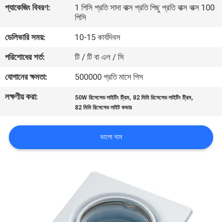
প্যাকেজিং বিবরণ:
1 পিসি প্রতি সাদা বাক্স প্রতি পিছু প্রতি বাক্স বাক্স 100
নিয়ন্ত্রণ
পিসি
ডেলিভারি সময়:
10-15 কার্যদিবস
যোগাযোগ
পরিশোধের শর্ত:
টি / টি বা এল / সি
করুন
যোগানের ক্ষমতা:
500000 প্রতি মাসে পিস
উদ্ধৃতির
লক্ষণীয় করা:
,
,
50W রিসেসেড লাইটিং ট্রিম
82 মিমি রিসেসেড লাইটিং ট্রিম
জন্য
82 মিমি রিসেসেড লাইট কভার
আবেদন
ভালো দাম
সাইট
ম্যাপ
PRIVACY