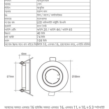
উপাদান
অ্যালুমিনিয়াম
আকার
গোল
স্টাইল
আধুনিক
প্রকার
ল্যাম্প কাপ
রঙ
সাদা / কালো / কাস্টমাইজড
ব্যবহার
গৃহমধ্যস্থ
পণ্যের নাম
LED ডাউনলাইট মাউন্টিং রিংগুলি
ক্রাফট
হাতে তৈরি
আইপি রেটিং
আইপি 20 / আইপি 44 / আইপি 65
উচ্চতা
40 মিমি
কাট আউট
74 মিমি
ব্যাস
108 মিমি
আলোক উত্সের সাথে খাপ খাইয়ে নিন
জিইউ 10, এমআর 16, হ্যালোজেন বাল্ব, এলইডি মডিউল
আমাদের সমস্ত এমআর 16 হাউজিং সমস্ত এমআর 16, এমআর 11, গু 10, গু 5.3 স্পটলাইট