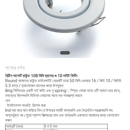
POLICY
পণ্যের বর্ণনা
বিল্টিন সাপোর্ট রাউন্ড 108 মিমি ব্যাসের গু 10 লাইট ফিটিং
Round আমাদের রাউন্ড ডাউনলাইট ফ্রেমটি ডায়া.50 মিমি এমআর 16 / জিই 10 / জিইউ
5.3 বাল্ব / হ্যালোজেন বাল্বের জন্য উপযুক্ত
Iling সিলিংয়ের একটি গর্ত কাটা এবং দৃ spring় স্প্রিং-বোঝা ডানা এটি স্থানে ধরে রাখে,
বসন্তের ক্লিপগুলি বিভিন্ন দেয়ালের সাথে স্ব-সামঞ্জস্য করবে
বেধ
· ইনস্টলেশন পদ্ধতি: রিসেস করা
Ind দয়া করে মনে করিয়ে দিন যে উপরের দামটি বাল্বগুলি এবং বৈদ্যুতিন সরঞ্জামগুলি সহ
অন্তর্ভুক্ত নয়।পুরো ল্যাম্প ফিক্সারের দাম এবং বাল্বগুলি একসাথে আমাদের জন্য যোগাযোগ
করুন
ওয়্যারেন্টি (বছর)
3 বা 5 বছর