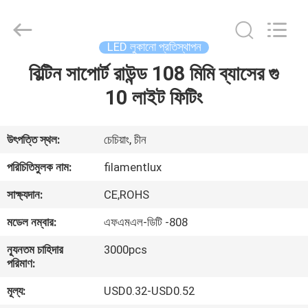
Filamentlux
Smart
Technology
Co.,
LTD.
LED লুকানো প্রতিস্থাপন
All
Rights
বিল্টিন সাপোর্ট রাউন্ড 108 মিমি ব্যাসের গু
বাড়ি
Reserved.
10 লাইট ফিটিং
পণ্য
উৎপত্তি স্থল:
চেচিয়াং, চীন
আমাদের
পরিচিতিমুলক নাম:
filamentlux
সম্পর্কে
সাক্ষ্যদান:
CE,ROHS
মডেল নম্বার:
এফএমএল-ডিটি -808
কারখানা
ন্যূনতম চাহিদার
3000pcs
ভ্রমণ
পরিমাণ:
মূল্য:
USD0.32-USD0.52
মান