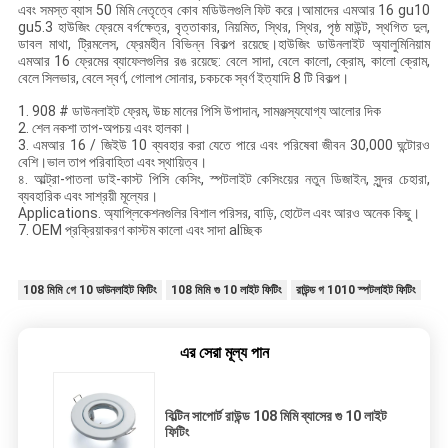
এবং সমস্ত ব্যাস 50 মিমি নেতৃত্বে কোব মডিউলগুলি ফিট করে।আমাদের এমআর 16 gu10
gu5.3 হাউজিং ফ্রেমে বর্গক্ষেত্র, বৃত্তাকার, নিয়মিত, স্থির, স্থির, পৃষ্ঠ মাউন্ট, স্থগিত দুল,
ডাবল মাথা, ট্রিমলেস, ফ্রেমহীন বিভিন্ন বিকল্প রয়েছে।হাউজিং ডাউনলাইট অ্যালুমিনিয়াম
এমআর 16 ফ্রেমের ব্যাফেলগুলির রঙ রয়েছে: বেলে সাদা, বেলে কালো, ক্রোম, কালো ক্রোম,
বেলে সিলভার, বেলে স্বর্ণ, গোলাপ সোনার, চকচকে স্বর্ণ ইত্যাদি 8 টি বিকল্প।
1. 908 # ডাউনলাইট ফ্রেম, উচ্চ মানের পিসি উপাদান, সামঞ্জস্যযোগ্য আলোর দিক
2. শেল নকশা তাপ-অপচয় এবং হালকা।
3. এমআর 16 / জিইউ 10 ব্যবহার করা যেতে পারে এবং পরিষেবা জীবন 30,000 ঘন্টােরও
বেশি।ভাল তাপ পরিবাহিতা এবং স্থায়িত্ব।
৪. আল্ট্রা-পাতলা ডাই-কাস্ট পিসি কেসিং, স্পটলাইট কেসিংয়ের নতুন ডিজাইন, সুন্দর চেহারা,
ব্যবহারিক এবং সাশ্রয়ী মূল্যের।
Applications. অ্যাপ্লিকেশনগুলির বিশাল পরিসর, বাড়ি, হোটেল এবং আরও অনেক কিছু।
7. OEM প্রক্রিয়াকরণ কাস্টম কালো এবং সাদা alচ্ছিক
108 মিমি গে 10 ডাউনলাইট ফিটিং
108 মিমি গু 10 লাইট ফিটিং
রাউন্ড গ 1010 স্পটলাইট ফিটিং
এর সেরা মূল্য পান
বিল্টিন সাপোর্ট রাউন্ড 108 মিমি ব্যাসের গু 10 লাইট
ফিটিং