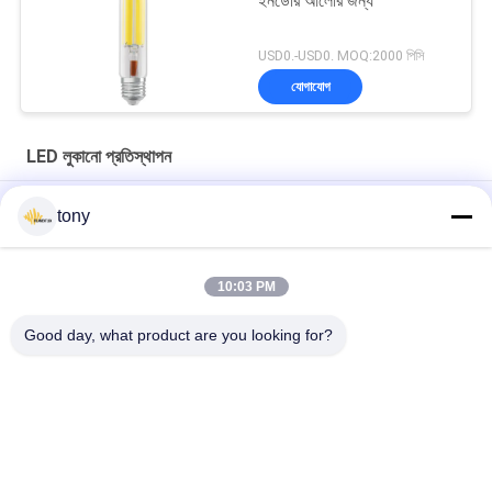
ইনডোর আলোর জন্য
USD0.-USD0. MOQ:2000 পিসি
যোগাযোগ
LED লুকানো প্রতিস্থাপন
T52 উচ্চ উজ্জ্বলতা এবং শক্তি দক্ষতা সঙ্গে ইনডোর আলো জন্য 53W LED ফিলামেন্ট
tony
বাল্ব
ওডি 90 আইপি 65 অ্যালুমিনিয়াম সিলিং ডাউনলাইট রিসেসড লাইটিং ট্রিম
10:03 PM
তাপ ডিসসাইপটিং অ্যাডজাস্টেবল রাউন্ড 90 মিমি 3 ইঞ্চি নেতৃত্বাধীন ট্রিম ল্যাম্প কাপগুলি
Good day, what product are you looking for?
সব
LED লুকানো প্রতিস্থাপন
LED ফিলামেন্ট বাল্ব