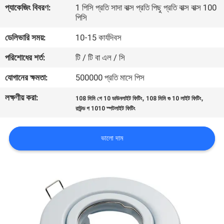
প্যাকেজিং বিবরণ:
1 পিসি প্রতি সাদা বাক্স প্রতি পিছু প্রতি বাক্স বাক্স 100
নিয়ন্ত্রণ
পিসি
ডেলিভারি সময়:
10-15 কার্যদিবস
যোগাযোগ
পরিশোধের শর্ত:
টি / টি বা এল / সি
করুন
যোগানের ক্ষমতা:
500000 প্রতি মাসে পিস
উদ্ধৃতির
লক্ষণীয় করা:
,
,
108 মিমি গে 10 ডাউনলাইট ফিটিং
108 মিমি গু 10 লাইট ফিটিং
জন্য
রাউন্ড গ 1010 স্পটলাইট ফিটিং
আবেদন
ভালো দাম
সাইট
ম্যাপ
PRIVACY