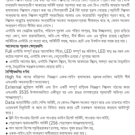
প্রথম পিক্সেল দ্বারা বের করা হয় এবং পিক্সেলের ভিতরে ডেটা ল্যাচকে প্রেরণ করা হয়।বাকি
তথ্যগুলি অভ্যন্তরীণ আকারের সার্কিট দ্বারা প্রশস্ত করা হয় এবং ডিও পোর্টের মাধ্যমে পরবর্তী
ক্যাসকেড পিক্সেলে প্রেরণ করা হয়।সিগন্যালটি 24 বিট দ্বারা হ্রাস পেয়েছে।প্রতিটি পিক্সেল
সংক্রমণের জন্য পিক্সেল পয়েন্টটি স্বয়ংক্রিয় আকার এবং ফরোয়ার্ডিং প্রযুক্তি গ্রহণ করে, যা
পিক্সেল পয়েন্টের ক্যাসকেড সংখ্যাটিকে সংকেত সংক্রমণ দ্বারা সীমাবদ্ধ করে না, কেবল সংকেত
সংক্রমণ গতিতে সীমিত করে তোলে।
এলইডি কম ভোল্টেজ ড্রাইভ, পরিবেশ সুরক্ষা এবং শক্তি সাশ্রয়, উচ্চ উজ্জ্বলতা, বৃহত ছড়িয়ে
পড়া কোণ, ভাল ধারাবাহিকতা, অতি-লো শক্তি, দীর্ঘ জীবন এবং এর সুবিধা রয়েছে।কন্ট্রোল
সার্কিটকে এলইডি তে সংহত করে, সার্কিটটি সহজ, আরও ছোট এবং ইনস্টল করা সহজ হয়ে যায়।
আবেদনের প্রধান ক্ষেত্রগুলি:
Full এলইডি সম্পূর্ণ রঙের আলোকিত স্ট্রিং, LED সম্পূর্ণ রঙ মডিউল, LED যাদু রঙ নরম এবং
কঠোর ল্যাম্প বার, এলইডি রক্ষণ নল, নেতৃত্বাধীন চেহারা / দৃশ্যের আলো
● এলইডি আলোর উত্স, এলইডি পিক্সেল স্ক্রিন, বিশেষ আকারের স্ক্রিন, সমস্ত ধরণের বৈদ্যুতিন
পণ্য, বৈদ্যুতিক সরঞ্জাম চলমান ঘোড়ার বাতি।
বৈশিষ্ট্যগুলির বর্ণনা:
High উচ্চ মানের বহিরাগত নিয়ন্ত্রণ একক-লাইন ক্যাসকেড ধ্রুবক-বর্তমান আইসি শীর্ষ
এসএমডি অভ্যন্তরীণ সংহতকরণ;
External কন্ট্রোল সার্কিট এবং চিপ একটি সম্পূর্ণ বাহ্যিক নিয়ন্ত্রণ পিক্সেল গঠনের জন্য
এসএমডি 3535 উপাদানগুলিতে একীভূত হয় এবং রঙের তাপমাত্রার প্রভাবটি অভিন্ন এবং
সামঞ্জস্যপূর্ণ।
Data অন্তর্নির্মিত ডেটা শেপিং সার্কিট, যে কোনও পিক্সেল সংকেত গ্রহণ করে এবং তারপরে লাইন
ওয়েভফর্ম বিকৃতিটি না জমে তা নিশ্চিত করার জন্য এটি তরঙ্গরূপ আকারের মাধ্যমে আউটপুট
করে।
● বিল্ট-ইন পাওয়ার-রিসেট এবং পাওয়ার-ডাউন রিসেট সার্কিট, পাওয়ার-অন লাইট;
● গ্রেস্কেল অ্যাডজাস্টিং সার্কিট (256 গ্রেস্কেল সামঞ্জস্যযোগ্য),
● লাল আলো বিশেষ প্রক্রিয়াকরণ চালায়, আরও সুষম রঙের মিল হয়,
● একক-লাইন ডেটা সংক্রমণ অসীমভাবে ক্যাসকেড করা যায়।