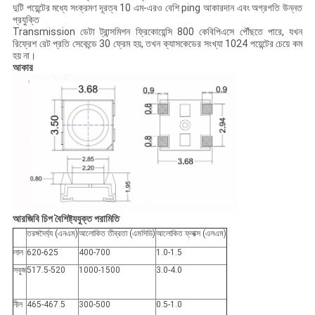
দুটি পয়েন্টের মধ্যে সংক্রমণ দূরত্ব 10 এম-এরও বেশি ping আকারদান এবং অগ্রগতি উন্নত
প্রযুক্তি
Transmission ডেটা ট্রান্সমিশন ফ্রিকোয়েন্সি 800 কেবিপিএসে পৌঁছতে পারে, যখন
রিফ্রেশ রেট প্রতি সেকেন্ডে 30 ফ্রেম হয়, তখন ক্যাসকেডের সংখ্যা 1024 পয়েন্টের চেয়ে কম
হয় না।
আকার
আরজিবি চিপ বৈশিষ্ট্যযুক্ত পরামিতি
তরঙ্গদৈর্ঘ্য (এনএম)
আলোকিত তীব্রতা (এমসিডি)
আলোকিত ফ্লাক্স (এলএম)
লাল
620-625
400-700
1.0-1.5
সবুজ
517.5-520
1000-1500
3.0-4.0
নীল
465-467.5
300-500
0.5-1.0