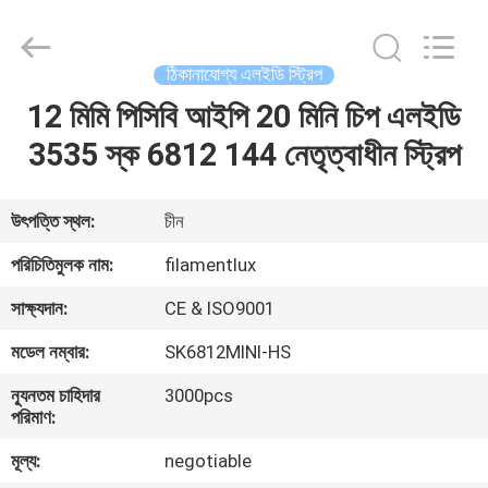
Filamentlux
Smart
Technology
Co.,
LTD.
ঠিকানাযোগ্য এলইডি স্ট্রিপ
All
Rights
12 মিমি পিসিবি আইপি 20 মিনি চিপ এলইডি
বাড়ি
Reserved.
3535 স্ক 6812 144 নেতৃত্বাধীন স্ট্রিপ
পণ্য
উৎপত্তি স্থল:
চীন
আমাদের
পরিচিতিমুলক নাম:
filamentlux
সম্পর্কে
সাক্ষ্যদান:
CE & ISO9001
মডেল নম্বার:
SK6812MINI-HS
কারখানা
ন্যূনতম চাহিদার
3000pcs
ভ্রমণ
পরিমাণ:
মূল্য:
negotiable
মান