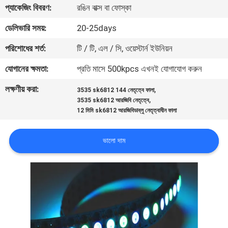
প্যাকেজিং বিবরণ:
রঙিন বাক্স বা ফোস্কা
নিয়ন্ত্রণ
ডেলিভারি সময়:
20-25days
যোগাযোগ
পরিশোধের শর্ত:
টি / টি, এল / সি, ওয়েস্টার্ন ইউনিয়ন
করুন
যোগানের ক্ষমতা:
প্রতি মাসে 500kpcs এখনই যোগাযোগ করুন
লক্ষণীয় করা:
,
3535 sk6812 144 নেতৃত্বে ফালা
উদ্ধৃতির
,
3535 sk6812 আরজিবি নেতৃত্বে
জন্য
12 মিমি sk6812 আরজিবিডাব্লু নেতৃত্বাধীন ফালা
আবেদন
ভালো দাম
সাইট
ম্যাপ
PRIVACY