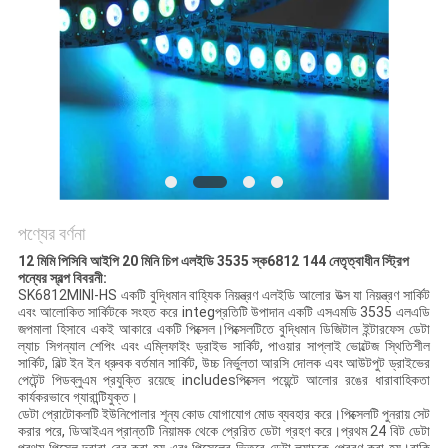
POLICY
পণ্যের বর্ণনা
12 মিমি পিসিবি আইপি 20 মিনি চিপ এলইডি 3535 স্ক6812 144 নেতৃত্বাধীন স্ট্রিপ
পন্যের স্বল্প বিবরনী:
SK6812MINI-HS একটি বুদ্ধিমান বাহ্যিক নিয়ন্ত্রণ এলইডি আলোর উত্স যা নিয়ন্ত্রণ সার্কিট
এবং আলোকিত সার্কিটকে সংহত করে integপ্রতিটি উপাদান একটি এসএমডি 3535 এলএডি
জপমালা হিসাবে একই আকারে একটি পিক্সেল।পিক্সেলটিতে বুদ্ধিমান ডিজিটাল ইন্টারফেস ডেটা
ল্যাচ সিগন্যাল শেপিং এবং এম্লিফাইং ড্রাইভ সার্কিট, পাওয়ার সাপ্লাই ভোল্টেজ স্থিতিশীল
সার্কিট, বিল্ট ইন ইন ধ্রুবক বর্তমান সার্কিট, উচ্চ নির্ভুলতা আরসি দোলক এবং আউটপুট ড্রাইভের
পেটেন্ট পিডব্লুএম প্রযুক্তি রয়েছে includesপিক্সেল পয়েন্টে আলোর রঙের ধারাবাহিকতা
কার্যকরভাবে গ্যারান্টিযুক্ত।
ডেটা প্রোটোকলটি ইউনিপোলার শূন্য কোড যোগাযোগ মোড ব্যবহার করে।পিক্সেলটি পুনরায় সেট
করার পরে, ডিআইএন প্রান্তটি নিয়ামক থেকে প্রেরিত ডেটা গ্রহণ করে।প্রথম 24 বিট ডেটা