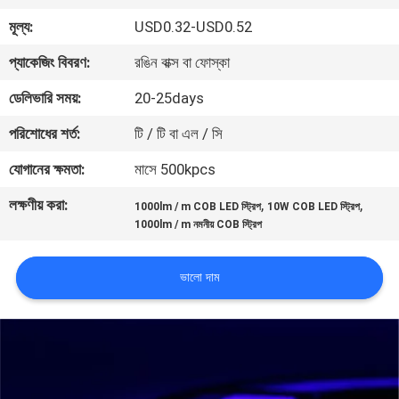
নিয়ন্ত্রণ
মূল্য:
USD0.32-USD0.52
প্যাকেজিং বিবরণ:
রঙিন বাক্স বা ফোস্কা
যোগাযোগ
ডেলিভারি সময়:
20-25days
করুন
পরিশোধের শর্ত:
টি / টি বা এল / সি
উদ্ধৃতির
যোগানের ক্ষমতা:
মাসে 500kpcs
জন্য
লক্ষণীয় করা:
,
,
1000lm / m COB LED স্ট্রিপ
10W COB LED স্ট্রিপ
আবেদন
1000lm / m নমনীয় COB স্ট্রিপ
ভালো দাম
সাইট
ম্যাপ
PRIVACY