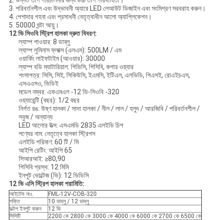
2. উন্নত তাপ পরিচালনার জন্য উচ্চ তাপ পরিবাহিতা।
3. পরিবর্তনশীল এবং উদ্ভাবনী অ্যারে LED লেআউট ডিজাইন এবং সংমিশ্রণ সরবরাহ করুন।
4. পেশাদার গহনা এবং প্রসাধনী নেতৃত্বাধীন আলো অ্যাপ্লিকেশন।
5. 50000 ঘন্টা আয়ু।
12 ভি সিওবি স্ট্রিপ হালকা দ্রুত বিবরণ:
ল্যাম্প পাওয়ার: 8 ডাব্লু
ল্যাম্প লুমিনাস ফ্লাক্স (এলএম): 500LM / এম
ওয়ার্কিং লাইফটাইম (আওয়ার): 30000
ল্যাম্প বডি ম্যাটারিয়াল: পিভিসি, পিসিবি, কপার ওয়্যার
শংসাপত্র: সিসি, সিই, সিকিউসি, ইএমসি, ইটিএল, এলভিডি, পিএসই, রোএইচএস,
এসএএসও, ভিডিই
মডেল নম্বর: এফএমএল -12 ভি-সিওবি -320
ওয়্যারেন্টি (বছর): 1/2 বছর
নির্গত রঙ: উষ্ণ হালকা / সাদা হালকা / নীল / লাল / হলুদ / আরজিবি / পরিবর্তনশীল /
সবুজ / অন্যান্য
LED আলোর উত্স: এসএমডি 2835 এলইডি চিপ
পণ্যের নাম: নেতৃত্বে হালকা স্ট্রিপস
এলইডি পরিমাণ: 60 টি / মি
আইপি রেটিং: আইপি 65
সিআরআই: ≥80,90
পিসিবি প্রস্থ: 12 মিমি
ইনপুট ভোল্টেজ (ভি): 12 ভিডিসি
12 ভি এসি স্ট্রিপ হালকা পরামিতি:
আইটেম নংঃ.
FML-12V-COB-320
শক্তি
10 ডাব্লু / 12 ডাব্লু
ভল্টপ ইনপুট করুন
12 ভি
সিসিটি
2200 কে 2800 কে 3000 কে 4000 কে 6000 কে 2700 কে 6500 কে