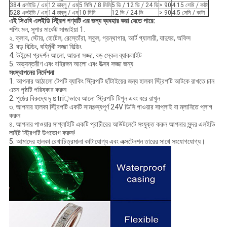
384 এলইডি / এম
12 ডাব্লু / এম
5 মিমি / 8 মিমি
5 ভি / 12 ভি / 24 ভি
> 90
4.15 সেমি / কাটা
528 এলইডি / এম
14 ডাব্লু / এম
10 মিমি
12 ভি / 24 ভি
> 90
4.5 সেমি / কাটা
এই সিওবি এলইডি স্ট্রিপ পণ্যটি এর জন্য ব্যবহার করা যেতে পারে:
শপিং মল, সুপার মার্কেট সাজাইয়া 1.
২. ক্লাব, স্টোর, হোটেল, রেস্তোঁরা, স্কুল, গ্রন্থাগার, আর্ট গ্যালারী, যাদুঘর, অফিস
3. বড় বিল্ডিং, বহির্মুখী সজ্জা বিল্ডিং
4. উইন্ডো প্রদর্শন আলো, আয়না সজ্জা, বড় স্কেল ব্যাকলাইট
5. অভ্যন্তরীণ এবং বহিরঙ্গন আলো এবং উত্সব সজ্জা জন্য
সংস্থাপনের নির্দেশনা
1. আপনার আঠালো টেপটি ব্যাকিং স্ট্রিপটি ছাঁটাইয়ের জন্য হালকা স্ট্রিপটি আটকে রাখতে চান
এমন পৃষ্ঠটি পরিষ্কার করুন
2. পৃষ্ঠের বিরুদ্ধে দৃ stri়ভাবে আলো স্ট্রিপটি টিপুন এবং ধরে রাখুন
৩. আপনার হালকা স্ট্রিপটি একটি সামঞ্জস্যপূর্ণ 24V ডিসি পাওয়ার সাপ্লাই বা ম্লানিতে প্লাগ
করুন
৪. আপনার পাওয়ার সাপ্লাইটি একটি প্রাচীরের আউটলেটে সংযুক্ত করুন আপনার সুন্দর এলইডি
লাইট স্ট্রিপটি উপভোগ করুন!
5. আমাদের হালকা রেখাচিত্রমালা কাটাযোগ্য এবং এক্সটেনশন তারের সাথে সংযোগযোগ্য।