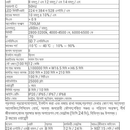
ওয়াট
8 ডাব্লু / এম 12 ডাব্লু / এম 14 ডাব্লু / এম
প্রায়শই C
50Hz
LED কিউটিওয়াই
224 বা 384 বা 528 এলইডি / এম
হারের ক্ষমতা
10 ডাব্লু ± 10% / এম
পিএফ
> 0.9
আলোকিত ফ্লাক্স
.700LM
এলপাব্লু
≥90lm / ডাব্লু
সিসিটি
2800-3200k, 4000-4500 কে, 6000-6500 কে
রা
.70
এসডিসিএম
SD 7 এসডিসিএম
কাজের শর্ত
-10 ℃ ～ 40 ℃ ； 10% ～ 90%
ক্লাস অন্তরক
II
ইনস্টল পদ্ধতি
ক্লিপ
ড্রাইভার সংযোগ
প্লাগ ইন অফ
নেট ওজন (100 মি)
12 কেজি
পণ্যের আকার
L100000 মিমি × W16.5 মিমি × H6.5 মিমি
মাস্টার শক্ত কাগজ
330 মিমি × 330 মিমি × 210 মিমি
মোড়ক
100 মি / সিটিএন
লাইফটাইম
25000 ঘন্টা
ওয়ারেন্টি
২ বছর
পিসিবি প্রস্থ
8 মিমি / 10 মিমি
আইপি রেটিং
IP20 / IP65 / IP67 / IP68
সুইচ মোড
ব্লুটুথ, রিমোট কন্ট্রোল, ম্যানুয়াল বোতাম
প্রশস্ত প্রয়োগযোগ্যতা, ইনস্টল করা এবং বজায় রাখা সহজ;প্রশস্ত দেখার কোণ সহ অত্যন্ত
আলোকিত;পিসিবেস বোর্ড, অনন্য জলরোধী কৌশল;শক্তি সঞ্চয় ও পরিবেশ সংরক্ষণ, দীর্ঘ
জীবনকাল;মানব সুরক্ষার জন্য অপারেশন লো ভোল্টেজ (ডিসি 24 ভি), বিভিন্ন রঙ উপলব্ধ।
3 বছরের ওয়ারেন্টি
মডেল
ওয়াট
প্রস্থ
কার্যকরী ভোল্টেজ
আরএ
কীভাবে কাটবেন
224 এলইডি / এম
8 ডাব্লু / এম
8 মিমি
12 ভি / 24 ভি
> 90
7.15 সেমি / কাটা