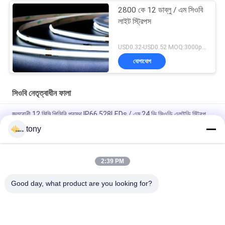
2800 কে 12 ডাব্লু / এম সিওবি
লাইট স্ট্রিপস
USD0.32-USD0.52 MOQ:3000pcs
যোগাযোগ
সিওবি নেতৃত্বাধীন ফালা
জলরোধী 12 মিমি পিসিবি প্রস্থ IP66 528LEDs / এম 24 ভি সিওডি এলইডি স্ট্রিপ
tony
ইউনিফর্ম গ্লো 90 সিআরআই 8 ডাব্লু / এম 224 এলইডিএস / এম 12 ভি এলইডি সিওবি
স্ট্রিপ লাইট
2:39 PM
ফ্লিপ চিপ ইউনিফর্ম লিনিয়ার আলোকসজ্জা 90 এলএম / ডব্লু 12 ডাব্লু নমনীয় সিওবি
এলইডি
Good day, what product are you looking for?
সব