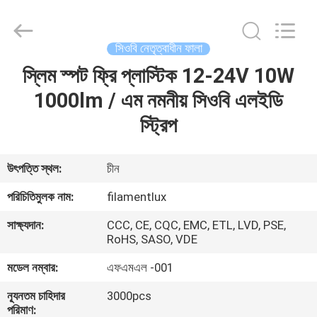
Filamentlux
Smart
Technology
Co.,
LTD.
সিওবি নেতৃত্বাধীন ফালা
All
Rights
স্লিম স্পট ফ্রি প্লাস্টিক 12-24V 10W
বাড়ি
Reserved.
1000lm / এম নমনীয় সিওবি এলইডি
পণ্য
স্ট্রিপ
আমাদের
উৎপত্তি স্থল:
চীন
সম্পর্কে
পরিচিতিমুলক নাম:
filamentlux
সাক্ষ্যদান:
CCC, CE, CQC, EMC, ETL, LVD, PSE,
কারখানা
RoHS, SASO, VDE
ভ্রমণ
মডেল নম্বার:
এফএমএল -001
ন্যূনতম চাহিদার
3000pcs
মান
পরিমাণ: