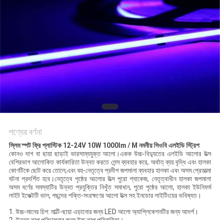
POLICY
পণ্যের বর্ণনা
স্লিম স্পট ফ্রি প্লাস্টিক 12-24V 10W 1000lm / M নমনীয় সিওবি এলইডি স্ট্রিপ
কোনও দাগ বা ছায়া ছাড়াই ভারসাম্যযুক্ত আলো।একক উচ্চ-বিদ্যুতের এলইডি আলোর উত্স
বেশিরভাগ আলোকিত কার্যকারিতা উন্নত করতে লেন্স ব্যবহার করে, অর্থাত্ ব্যয় বৃদ্ধি এবং হালকা
কোণটিকে ছোট করে তোলে;এবং বহু-নেতৃত্বে প্রদীপ জপমালা ব্যবহার হালকা এবং অসম প্রেতাত্মা
ঘটনা প্রদর্শিত হবে।নেতৃত্বে পৃষ্ঠের আলোর উত্স পুরো প্যাকেজ, নেতৃত্বাধীন হালকা জপমালা
অসম বর্ণের সমস্যাটির উন্নত প্রযুক্তির নিখুঁত সমাধান, পুরো পৃষ্ঠের আলো, হালকা ইউনিফর্ম
লাইট ইফেক্টটি ভাল, পছন্দের শক্তি-সংরক্ষণের আলো উত্স সহ ইনডোর লাইটিংয়ের ভবিষ্যত।
1. উচ্চ-মানের চিপ: মাল্টি-ছায়া এড়ানোর জন্য LED আলো অ্যাপ্লিকেশনটির জন্য আদর্শ।