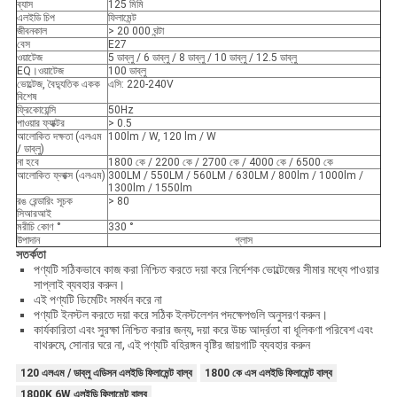
ব্যাস
125 মিমি
এলইডি চিপ
ফিলামেন্ট
জীবনকাল
> 20 000 ঘন্টা
বেস
E27
ওয়াটেজ
5 ডাব্লু / 6 ডাব্লু / 8 ডাব্লু / 10 ডাব্লু / 12.5 ডাব্লু
EQ।ওয়াটেজ
100 ডাব্লু
ভোল্টেজ, বৈদ্যুতিক একক
এসি: 220-240V
বিশেষ
ফ্রিকোয়েন্সি
50Hz
পাওয়ার ফ্যাক্টর
> 0.5
আলোকিত দক্ষতা (এলএম
100lm / W, 120 lm / W
/ ডাব্লু)
না হবে
1800 কে / 2200 কে / 2700 কে / 4000 কে / 6500 কে
আলোকিত ফ্লাক্স (এলএম)
300LM / 550LM / 560LM / 630LM / 800lm / 1000lm /
1300lm / 1550lm
রঙ রেন্ডারিং সূচক
> 80
সিআরআই
মরীচি কোণ °
330 °
উপাদান
গ্লাস
সতর্কতা
পণ্যটি সঠিকভাবে কাজ করা নিশ্চিত করতে দয়া করে নির্দেশক ভোল্টেজের সীমার মধ্যে পাওয়ার
সাপ্লাই ব্যবহার করুন।
এই পণ্যটি ডিমেটিং সমর্থন করে না
পণ্যটি ইনস্টল করতে দয়া করে সঠিক ইনস্টলেশন পদক্ষেপগুলি অনুসরণ করুন।
কার্যকারিতা এবং সুরক্ষা নিশ্চিত করার জন্য, দয়া করে উচ্চ আর্দ্রতা বা ধূলিকণা পরিবেশ এবং
বাথরুমে, সোনার ঘরে না, এই পণ্যটি বহিরঙ্গন বৃষ্টির জায়গাটি ব্যবহার করুন
120 এলএম / ডাব্লু এডিসন এলইডি ফিলামেন্ট বাল্ব
1800 কে এস এলইডি ফিলামেন্ট বাল্ব
1800K 6W এলইডি ফিলামেন্ট বাল্ব