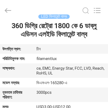
Filamentlux
Smart
Technology
Co.,
LTD.
LED ফিলামেন্ট বাল্ব
All
Rights
360 ডিগ্রি রেট্রো 1800 কে 6 ডাব্লু
বাড়ি
Reserved.
এডিসন এলইডি ফিলামেন্ট বাল্ব
পণ্য
উৎপত্তি স্থল:
চীন
আমাদের
পরিচিতিমুলক নাম:
filamentlux
সম্পর্কে
সাক্ষ্যদান:
ce, EMC, Energy Star, FCC, LVD, Reach,
RoHS, UL
কারখানা
মডেল নম্বার:
ভিএফএল-165280-এ
ভ্রমণ
ন্যূনতম চাহিদার
3000pcs
পরিমাণ:
মান
মূল্য:
USD3.00-USD12.00