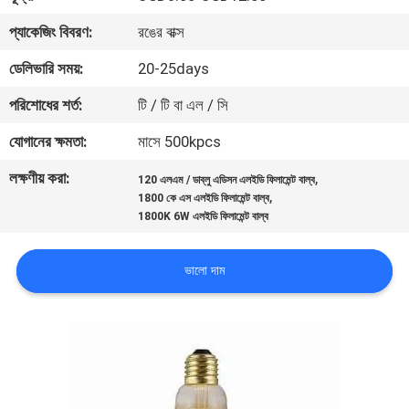
নিয়ন্ত্রণ
প্যাকেজিং বিবরণ:
রঙের বাক্স
ডেলিভারি সময়:
20-25days
যোগাযোগ
পরিশোধের শর্ত:
টি / টি বা এল / সি
করুন
যোগানের ক্ষমতা:
মাসে 500kpcs
উদ্ধৃতির
লক্ষণীয় করা:
,
120 এলএম / ডাব্লু এডিসন এলইডি ফিলামেন্ট বাল্ব
,
জন্য
1800 কে এস এলইডি ফিলামেন্ট বাল্ব
1800K 6W এলইডি ফিলামেন্ট বাল্ব
আবেদন
ভালো দাম
সাইট
ম্যাপ
PRIVACY