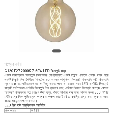
POLICY
পণ্যের বর্ণনা
G120 E27 2000K 7-60W
LED ফিলামেন্ট বাল্ব
একটি কয়েলযুক্ত ফিলামেন্ট ডিজাইনের বৈশিষ্ট্যযুক্ত একটি রাউন্ড এলইডি গ্লোব বাল্ব দিয়ে
একটি বিবৃতি দিন।শৈলীতে ভিনটেজ তবে এখনও আধুনিক, ফিলামেন্ট বাল্বগুলি স্মার্ট বাল্বগুলি
ম্লান এবং আলোকিতকরণ সহ যা কিছু করতে পারে তা করতে পারে LED এলইডি ফিলামেন্ট
বাল্বটি সর্বশেষতম এলইডি ফিলামেন্ট চিপ ব্যবহার করে, এডিসন টংস্টন ফিলামেন্ট বাল্বের রেট্রো
আকারটি পুনরুদ্ধার করে।রঙিন উষ্ণ হলুদ, শক্তি সাশ্রয়, কম জ্বর, শক্তি সঞ্চয় 360 ডিগ্রি
স্টেরিওস্কোপিক লুমিনেসেন্স অন্ধকার অঞ্চল ছাড়াই।উচ্চ ব্যাপ্তিযোগ্য কাচ ব্যবহার করে,
হালকা সংক্রমণ প্রভাব ভাল।
LED ফিল্ম বাল্ট প্রযুক্তিগত পরামিতি:
বাল্ব আকার
জি 125