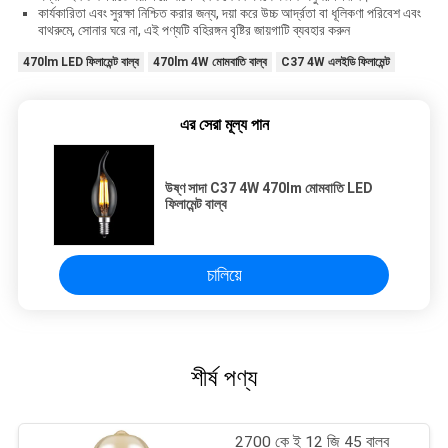
কার্যকারিতা এবং সুরক্ষা নিশ্চিত করার জন্য, দয়া করে উচ্চ আর্দ্রতা বা ধূলিকণা পরিবেশ এবং
বাথরুমে, সোনার ঘরে না, এই পণ্যটি বহিরঙ্গন বৃষ্টির জায়গাটি ব্যবহার করুন
470lm LED ফিলামেন্ট বাল্ব
470lm 4W মোমবাতি বাল্ব
C37 4W এলইডি ফিলামেন্ট
এর সেরা মূল্য পান
উষ্ণ সাদা C37 4W 470lm মোমবাতি LED
ফিলামেন্ট বাল্ব
চালিয়ে
শীর্ষ পণ্য
2700 কে ই 12 জি 45 বাল্ব