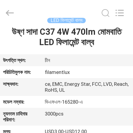
Filamentlux
Smart
Technology
Co.,
LTD.
LED ফিলামেন্ট বাল্ব
All
Rights
উষ্ণ সাদা C37 4W 470lm মোমবাতি
বাড়ি
Reserved.
LED ফিলামেন্ট বাল্ব
পণ্য
উৎপত্তি স্থল:
চীন
আমাদের
পরিচিতিমুলক নাম:
filamentlux
সম্পর্কে
সাক্ষ্যদান:
ce, EMC, Energy Star, FCC, LVD, Reach,
RoHS, UL
কারখানা
মডেল নম্বার:
ভিএফএল-165280-এ
ভ্রমণ
ন্যূনতম চাহিদার
3000pcs
পরিমাণ:
মান
মূল্য:
USD3.00-USD12.00