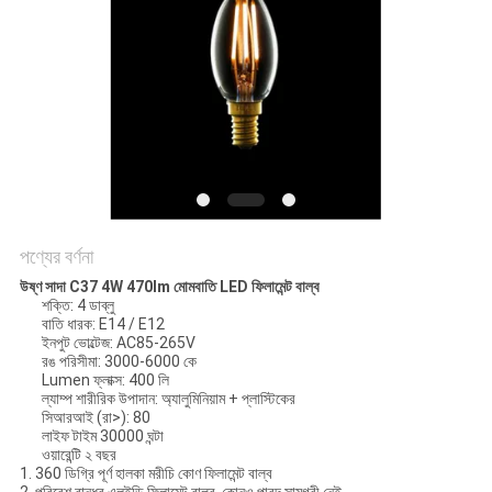
POLICY
পণ্যের বর্ণনা
উষ্ণ সাদা C37 4W 470lm মোমবাতি LED ফিলামেন্ট বাল্ব
শক্তি:
4 ডাব্লু
বাতি ধারক:
E14 / E12
ইনপুট ভোল্টেজ:
AC85-265V
রঙ পরিসীমা:
3000-6000 কে
Lumen ফ্লাক্স:
400 লি
ল্যাম্প শারীরিক উপাদান:
অ্যালুমিনিয়াম + প্লাস্টিকের
সিআরআই (রা>):
80
লাইফ টাইম
30000 ঘন্টা
ওয়ারেন্টি
২ বছর
1. 360 ডিগ্রি পূর্ণ হালকা মরীচি কোণ ফিলামেন্ট বাল্ব