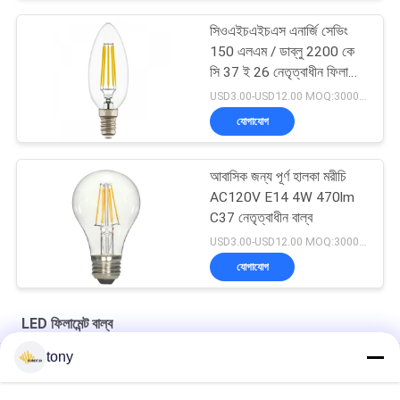
সিওএইচএইচএস এনার্জি সেভিং
150 এলএম / ডাব্লু 2200 কে
সি 37 ই 26 নেতৃত্বাধীন ফিলামেন্ট
বাল্ব
USD3.00-USD12.00 MOQ:3000pcs
যোগাযোগ
আবাসিক জন্য পূর্ণ হালকা মরীচি
AC120V E14 4W 470lm
C37 নেতৃত্বাধীন বাল্ব
USD3.00-USD12.00 MOQ:3000pcs
যোগাযোগ
LED ফিলামেন্ট বাল্ব
tony
গ্লাস 360 ডিগ্রি উষ্ণ হোয়াইট G45 2W E27 এলইডি ফিলমেন্ট বাল্ব
EMC 80CRI AC120V 120lm / W E27 Vintage 3000k ফিলামেন্ট বাল্ব