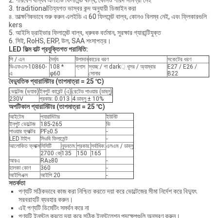
2. পরিবেশ বান্ধব এলইডি ফিলামেন্ট বাল্ব, কোনও পারদ সামগ্রী নেই
3. traditionalতিহ্যগত ভাস্বর কন্দ অনুযায়ী ডিজাইন করা
৪. তাত্ক্ষণিকভাবে শুরু করুন এলইডি এ 60 ফিলমেন্ট বাল্ব, কোনও বিলম্ব নেই, এবং ফ্লিকারগুলি
kers
5. আইসি ড্রাইভার ফিলামেন্ট বাল্ব, ধ্রুবক বর্তমান, সুরক্ষার গ্যারান্টিযুক্ত
6. সিই, RoHS, ERP, উল, SAA শংসাপত্র।
LED ফিল্ম বাল্ট প্রযুক্তিগত পরামিতি:
পি / এন
দৈর্ঘ্য
উপাদান
কাচের ধরণ
সকেটের ধরণ
ভিএফএল-10860-
108 *
গ্লাস
স্বচ্ছ / গা dark় ধূসর / অ্যাম্বার
E27 / E26 /
এ
φ60
সোনার
B22
বৈদ্যুতিক প্যারামিটার (তাপমাত্রা = 25 ℃)
ভোল্টেজ (ভ্যাক)
ইনপুট কারেন্ট (এ)
রেটেড পাওয়ার (ডাব্লু)
230V
প্রকার: 0.013
4 ডাব্লু ± 10%
অপটিকাল প্যারামিটার (তাপমাত্রা = 25 ℃)
আইটেম
প্যারামিটার
ইউনিট
ইনপুট ভোল্টেজ
185-265
ভি
পাওয়ার ফ্যাক্টর
PF≥0.5
-
LED টাইপ
সিওবি ফিলামেন্ট
-
আলোকিত ফ্লাক্স
সিসিটি
ন্যূনতম:
প্রকার:
সর্বাধিক:
এলএম / ডাব্লু
2700 কে
135
150
165
আরএ
RA≥80
-
হালকা কোণ
360
-
আইপিএক্স
আইপি 20
-
সতর্কতা
পণ্যটি সঠিকভাবে কাজ করা নিশ্চিত করতে দয়া করে ভোল্টেজের সীমা নির্দেশ করে বিদ্যুৎ
সরবরাহটি ব্যবহার করুন।
এই পণ্যটি ডিমেটিং সমর্থন করে না
পণ্যটি ইনস্টল করতে দয়া করে সঠিক ইনস্টলেশন পদক্ষেপগুলি অনুসরণ করুন।