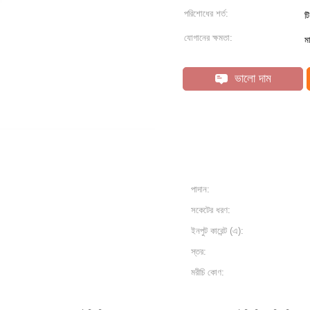
পরিশোধের শর্ত:
ট
যোগানের ক্ষমতা:
ম
ভালো দাম
পাদান:
সকেটের ধরণ:
ইনপুট কারেন্ট (এ):
স্তর:
মরীচি কোণ: