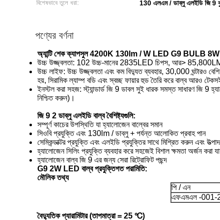
বিশেষভাবে তুলে ধরা:
130 এলএম / ডাব্লু এলইডি জি 9 বু
পণ্যের বর্ণনা
অ্যান্টি শেক ক্যাপসুল 4200K 130lm / W LED G9 BULB 
উচ্চ উজ্জ্বলতা: 102 উচ্চ-মানের 2835LED চিপস, আর> 85,800LM, 
উচ্চ লাইফ: উচ্চ উজ্জ্বলতা এবং কম বিদ্যুত ব্যবহার, 30,000 ঘন্টারও বেশ
হয়, সিরামিক ল্যাম্প বডি এবং স্বচ্ছ ফায়ার হুড তৈরি করে বাল্ব আরও টেক
ইনস্টল করা সহজ: স্ট্যান্ডার্ড জি 9 ডাবল সুই ধারক সমস্ত সাধারণ জি
নিশ্চিত করুন)।
জি 9 2 ডাব্লু
এলইডি বাল্ব বৈশিষ্ট্যগুলি:
সম্পূর্ণ কাচের উপস্থিতি যা হ্যালোজেন বাল্বের সমান
সিওবি প্রযুক্তি এবং 130lm / ডাব্লু + পর্যন্ত আলোকিত প্রবাহ পান
সেমিকন্ডাক্টর প্রযুক্তি এবং এলইডি প্রযুক্তির সাথে মিশ্রিত করুন এবং উত্
হ্যালোজেন সিলিং প্রযুক্তি ব্যবহার করে সহজেই বিশাল ক্ষমতা অর্জন করা যা
হ্যালোজেন বাল্ব জি 9 এর জন্য সেরা রিট্রোফিট পছন্দ
G9 2W LED বাল্ব প্রযুক্তিগত পরামিতি:
মৌলিক তথ্য
পি / এন
এফএমএল -001-
বৈদ্যুতিক প্যারামিটার (তাপমাত্রা = 25 ℃)