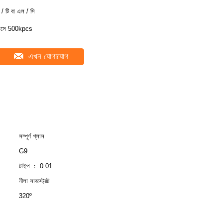
ি / টি বা এল / সি
াসে 500kpcs
এখন যোগাযোগ
সম্পূর্ণ গ্লাস
G9
টাইপ ： 0.01
নীলা সাবস্ট্রেট
320º