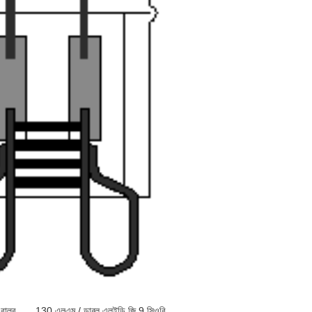
বাল্ব
,
130 এলএম / ডাব্লু এলইডি জি 9 সিওবি