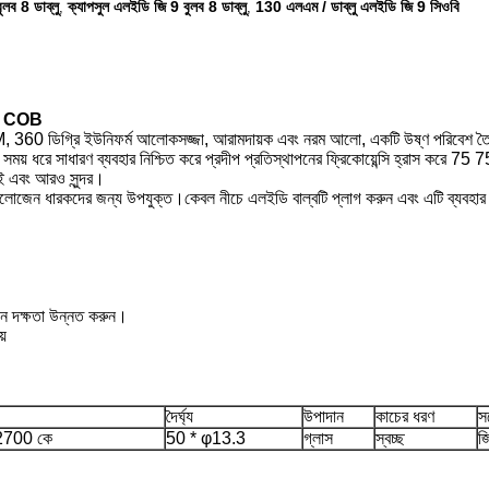
লব 8 ডাব্লু
ক্যাপসুল এলইডি জি 9 বুলব 8 ডাব্লু
130 এলএম / ডাব্লু এলইডি জি 9 সিওবি
,
,
8W COB
360 ডিগ্রি ইউনিফর্ম আলোকসজ্জা, আরামদায়ক এবং নরম আলো, একটি উষ্ণ পরিবেশ ত
ি সময় ধরে সাধারণ ব্যবহার নিশ্চিত করে প্রদীপ প্রতিস্থাপনের ফ্রিকোয়েন্সি হ্রাস করে
সই এবং আরও সুন্দর।
 9 হ্যালোজেন ধারকদের জন্য উপযুক্ত।কেবল নীচে এলইডি বাল্বটি প্লাগ করুন এবং এটি ব
পাদন দক্ষতা উন্নত করুন।
য়
দৈর্ঘ্য
উপাদান
কাচের ধরণ
স
2700 কে
50 * φ13.3
গ্লাস
স্বচ্ছ
জ