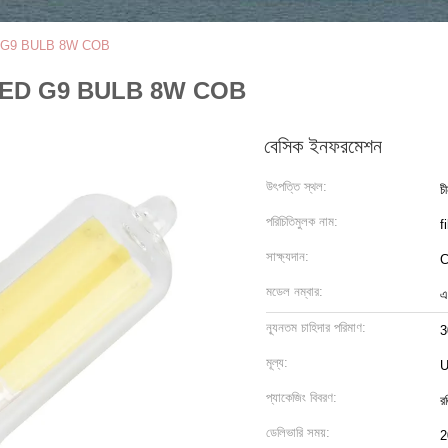
 LED G9 BULB 8W COB
 / W LED G9 BULB 8W COB
বেসিক ইনফরমেশন
উৎপত্তি স্থল:
চ
পরিচিতিমুলক নাম:
f
সাক্ষ্যদান:
C
মডেল নম্বার:
এ
ন্যূনতম চাহিদার পরিমাণ:
3
মূল্য:
U
প্যাকেজিং বিবরণ:
র
ডেলিভারি সময়:
2