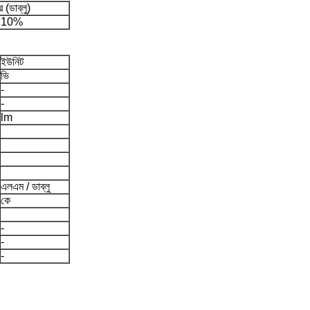
 (ডাব্লু)
 ± 10%
ইউনিট
ভি
-
-
lm
এলএম / ডাব্লু
কে
-
-
-