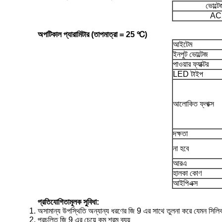
ভোল্টে
AC
অপটিকাল প্যারামিটার (তাপমাত্রা = 25 ℃)
আইটেম
ইনপুট ভোল্টেজ
পাওয়ার ফ্যাক্টর
LED টাইপ
আলোকিত ফ্লাক্স
দক্ষতা
না হবে
আরএ
হালকা কোণ
আইপিএক্স
প্রতিযোগিতামূলক সুবিধা:
অসামান্য উপস্থিতি অন্যান্য ধরণের জি 9 এর সাথে তুলনা করে যেমন সিলিকন
প্রচলিত জি 9 এর চেয়ে কম শ্রম ব্যয়