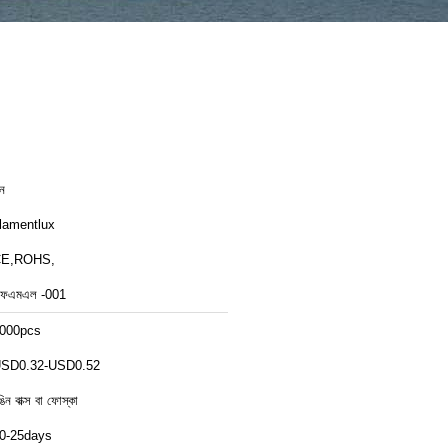
ীন
ilamentlux
E,ROHS,
ফএমএল -001
000pcs
SD0.32-USD0.52
ঙিন বাক্স বা ফোস্কা
0-25days