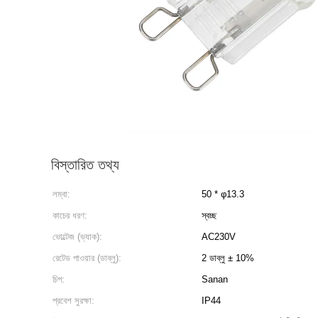
বিস্তারিত তথ্য
লম্বা:
50 * φ13.3
কাচের ধরণ:
স্বচ্ছ
ভোল্টেজ (ভ্যাক):
AC230V
রেটেড পাওয়ার (ডাব্লু):
2 ডাব্লু ± 10%
চিপ:
Sanan
প্রবেশ সুরক্ষা:
IP44