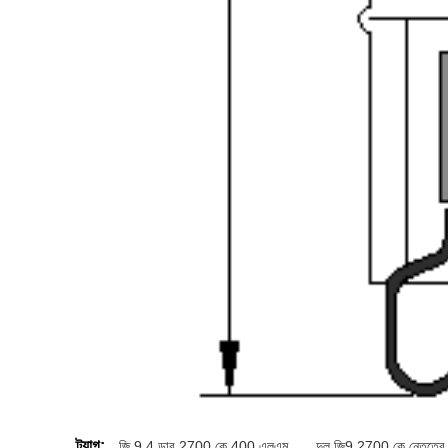
ট্যাগ:
জি 9 4 ডাব 2700 কে 400 এলএম
,
দুল জি9 2700 কে নেতৃত্বে 