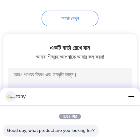
18
আরো দেখুন
230V এলইডি স্ট্রিপ
একটি বার্তা রেখে যান
আমরা শীঘ্রই আপনাকে আবার কল করব!
10
120 ভি এলইডি স্ট্রিপ
tony
4:08 PM
Good day, what product are you looking for?