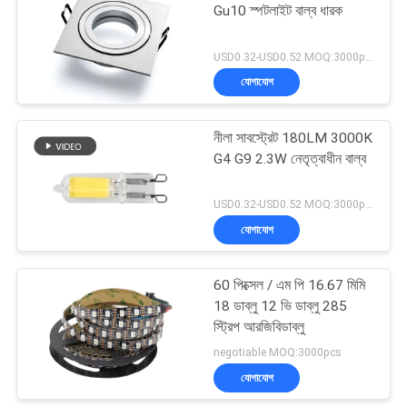
Gu10 স্পটলাইট বাল্ব ধারক
17
USD0.32-USD0.52 MOQ:3000pcs
যোগাযোগ
স্মার্ট এলইডি স্ট্রিপ
নীলা সাবস্ট্রেট 180LM 3000K
G4 G9 2.3W নেতৃত্বাধীন বাল্ব
USD0.32-USD0.52 MOQ:3000pcs
যোগাযোগ
12
60 পিক্সেল / এম পি 16.67 মিমি
ওভারসাইজড এডিসন বাল্বস
18 ডাব্লু 12 ভি ডাব্লু 285
স্ট্রিপ আরজিবিডাব্লু
negotiable MOQ:3000pcs
যোগাযোগ