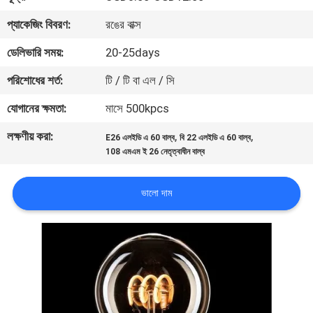
নিয়ন্ত্রণ
প্যাকেজিং বিবরণ:
রঙের বাক্স
ডেলিভারি সময়:
20-25days
যোগাযোগ
পরিশোধের শর্ত:
টি / টি বা এল / সি
করুন
যোগানের ক্ষমতা:
মাসে 500kpcs
উদ্ধৃতির
লক্ষণীয় করা:
,
,
E26 এলইডি এ 60 বাল্ব
বি 22 এলইডি এ 60 বাল্ব
জন্য
108 এমএম ই 26 নেতৃত্বাধীন বাল্ব
আবেদন
ভালো দাম
সাইট
ম্যাপ
PRIVACY