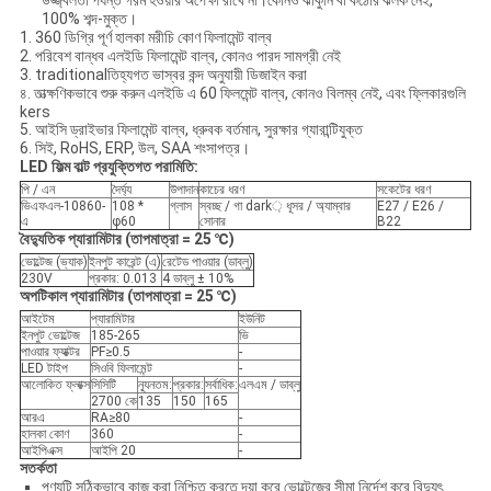
উজ্জ্বলতা পর্যন্ত গরম হওয়ার অপেক্ষা রাখে না।কোনও ঝাঁকুনি বা কঠোর ঝলক নেই,
100% শব্দ-মুক্ত।
1. 360 ডিগ্রি পূর্ণ হালকা মরীচি কোণ ফিলামেন্ট বাল্ব
2. পরিবেশ বান্ধব এলইডি ফিলামেন্ট বাল্ব, কোনও পারদ সামগ্রী নেই
3. traditionalতিহ্যগত ভাস্বর কন্দ অনুযায়ী ডিজাইন করা
৪. তাত্ক্ষণিকভাবে শুরু করুন এলইডি এ 60 ফিলমেন্ট বাল্ব, কোনও বিলম্ব নেই, এবং ফ্লিকারগুলি
kers
5. আইসি ড্রাইভার ফিলামেন্ট বাল্ব, ধ্রুবক বর্তমান, সুরক্ষার গ্যারান্টিযুক্ত
6. সিই, RoHS, ERP, উল, SAA শংসাপত্র।
LED ফিল্ম বাল্ট প্রযুক্তিগত পরামিতি:
পি / এন
দৈর্ঘ্য
উপাদান
কাচের ধরণ
সকেটের ধরণ
ভিএফএল-10860-
108 *
গ্লাস
স্বচ্ছ / গা dark় ধূসর / অ্যাম্বার
E27 / E26 /
এ
φ60
সোনার
B22
বৈদ্যুতিক প্যারামিটার (তাপমাত্রা = 25 ℃)
ভোল্টেজ (ভ্যাক)
ইনপুট কারেন্ট (এ)
রেটেড পাওয়ার (ডাব্লু)
230V
প্রকার: 0.013
4 ডাব্লু ± 10%
অপটিকাল প্যারামিটার (তাপমাত্রা = 25 ℃)
আইটেম
প্যারামিটার
ইউনিট
ইনপুট ভোল্টেজ
185-265
ভি
পাওয়ার ফ্যাক্টর
PF≥0.5
-
LED টাইপ
সিওবি ফিলামেন্ট
-
আলোকিত ফ্লাক্স
সিসিটি
ন্যূনতম:
প্রকার:
সর্বাধিক:
এলএম / ডাব্লু
2700 কে
135
150
165
আরএ
RA≥80
-
হালকা কোণ
360
-
আইপিএক্স
আইপি 20
-
সতর্কতা
পণ্যটি সঠিকভাবে কাজ করা নিশ্চিত করতে দয়া করে ভোল্টেজের সীমা নির্দেশ করে বিদ্যুৎ