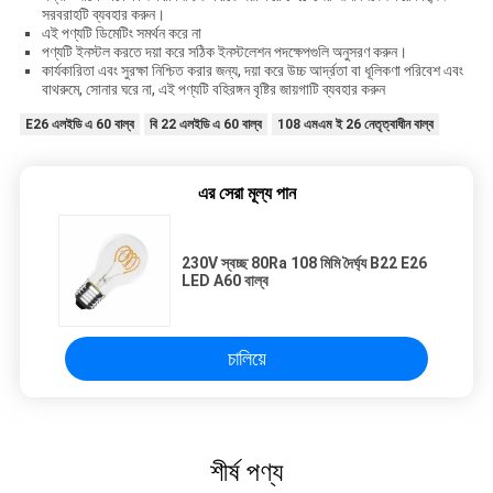
সরবরাহটি ব্যবহার করুন।
এই পণ্যটি ডিমেটিং সমর্থন করে না
পণ্যটি ইনস্টল করতে দয়া করে সঠিক ইনস্টলেশন পদক্ষেপগুলি অনুসরণ করুন।
কার্যকারিতা এবং সুরক্ষা নিশ্চিত করার জন্য, দয়া করে উচ্চ আর্দ্রতা বা ধূলিকণা পরিবেশ এবং
বাথরুমে, সোনার ঘরে না, এই পণ্যটি বহিরঙ্গন বৃষ্টির জায়গাটি ব্যবহার করুন
E26 এলইডি এ 60 বাল্ব
বি 22 এলইডি এ 60 বাল্ব
108 এমএম ই 26 নেতৃত্বাধীন বাল্ব
এর সেরা মূল্য পান
230V স্বচ্ছ 80Ra 108 মিমি দৈর্ঘ্য B22 E26
LED A60 বাল্ব
চালিয়ে
শীর্ষ পণ্য