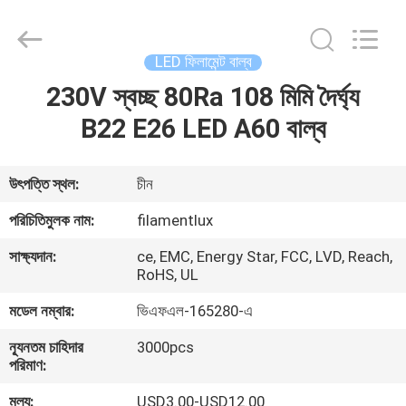
Filamentlux
Smart
Technology
Co.,
LTD.
LED ফিলামেন্ট বাল্ব
All
Rights
230V স্বচ্ছ 80Ra 108 মিমি দৈর্ঘ্য
বাড়ি
Reserved.
B22 E26 LED A60 বাল্ব
পণ্য
উৎপত্তি স্থল:
চীন
আমাদের
পরিচিতিমুলক নাম:
filamentlux
সম্পর্কে
সাক্ষ্যদান:
ce, EMC, Energy Star, FCC, LVD, Reach,
RoHS, UL
কারখানা
মডেল নম্বার:
ভিএফএল-165280-এ
ভ্রমণ
ন্যূনতম চাহিদার
3000pcs
পরিমাণ:
মান
মূল্য:
USD3.00-USD12.00