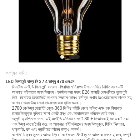
POLICY
পণ্যের বর্ণনা
LED ফিলামেন্ট বাল্ব সি 37 4 ডাব্লু 470 এলএম
ভিনটেজ এলইডি ফিলামেন্ট বাল্বস - প্রিমিয়াম নিরাপদ উপাদান দিয়ে নির্মিত এবং এটি
আপনার পরিবারের জন্য নিরাপদ।ইনস্টল করা সহজ, E26 মাঝারি বেসগুলিতে পুরোপুরি
ফিট।ভিনটেজ ডিজাইনটি আপনার সজ্জাকে আরও দুর্দান্ত দেখায় lookডিমেবল ফাংশন সহ,
আপনার জন্য উজ্জ্বলতা সামঞ্জস্য করা সুবিধাজনক।
2700 কে উষ্ণ হোয়াইট গ্লো-360 ডিগ্রি মরীচি কোণ, শক্তি-দক্ষ এবং বিষাক্ত
রাসায়নিকমুক্ত সুবিধার সাথে একটি উষ্ণ এবং আরামদায়ক পরিবেশ তৈরি করে।
বহুমুখী অ্যাপ্লিকেশনস - এই এলইডি এডিসন বাল্বটি 80 + সিআরআই সহ একটি নরম
এবং উষ্ণ আলো তৈরি করে, যা আপনার নাইটস্ট্যান্ডের জন্য উপযুক্ত, সিলিং ফিক্সচার,
ঝাড়বাতি, দুল এবং প্রাচীরের কাঁচের জন্যও আদর্শ।
আপনি চিত্রের তুলনায় আরও স্থির- অবিলম্বে 750 লুমেন আলোক সরবরাহ করে, সম্পূর্ণ