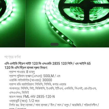
POLICY
পণ্যের বর্ণনা
এসি এলইডি স্ট্রিপ লাইট 120 ভি এসএমডি 2835 120 পিসি / এম আইপি 65
120 ভি এসি স্ট্রিপ হালকা দ্রুত বিবরণ:
ল্যাম্প পাওয়ার: 8 ডাব্লু
ল্যাম্প লুমিনাস ফ্লাক্স (এলএম): 500LM / এম
ওয়ার্কিং লাইফটাইম (আওয়ার): 30000
ল্যাম্প বডি ম্যাটারিয়াল: পিভিসি, পিসিবি, কপার ওয়্যার
শংসাপত্র: সিসিসি, সিই, সিকিউসি, ইএমসি, ইটিএল, এলভিডি, পিএসই, রোএইচএস,
এসএএসও, ভিডিই
মডেল নম্বর: FML-HV-2835-120-N
ওয়্যারেন্টি (বছর): 1/2 বছর
নির্গত রঙ: উষ্ণ হালকা / সাদা হালকা / নীল / লাল / হলুদ / আরজিবি / পরিবর্তনশীল /