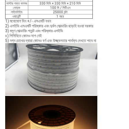
মাস্টার শক্ত কাগজ
330 মিমি × 330 মিমি × 210 মিমি
মোড়ক
100 মি / সিটিএন
লাইফটাইম
25000 ঘন্টা
ওয়ারেন্টি
1 বছর
1) মনোযোগ দিন +/- এসএমটি যখন
2) এলইডি এসএমটি পরিষ্কার এবং দুর্বল সোল্ডারিং ছাড়াই হওয়া দরকার
3) মসৃণ সোল্ডারিং পয়েন্ট এবং পরিষ্কার এলইডি
৪) পিসিবিতে কোনও দাগ নেই
5) নগ্ন চোখের দ্বারা কোনও বর্ণ এবং উজ্জ্বলতার পার্থক্য দেখতে পাবে না