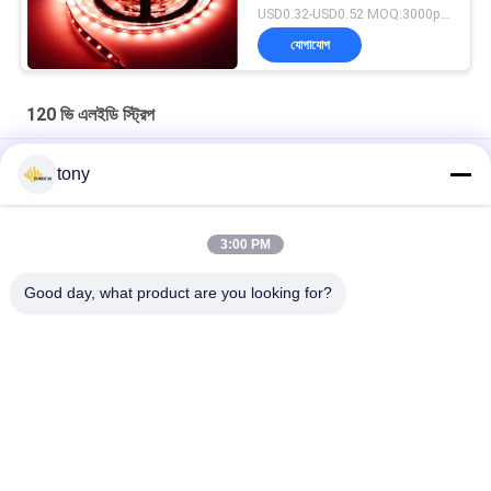
USD0.32-USD0.52 MOQ:3000pcs
যোগাযোগ
120 ভি এলইডি স্ট্রিপ
আলংকারিক আলোকসজ্জা Dimmable DMX 5050 120V LED স্ট্রিপ
tony
এসএমডি 2835 ফ্ল্যাট নমনীয় 120 ভি ড্রাইভার ড্রাইভার বিহীন LED স্ট্রিপ লাইট
3:00 PM
খাঁটি হোয়াইট 6000 কে এসএমডি 5050 500 এলএম / এম আরজিবি 120 ভি
নেতৃত্বাধীন স্ট্রিপ লাইট
Good day, what product are you looking for?
সব
LED লুকানো প্রতিস্থাপন
LED ফিলামেন্ট বাল্ব
এলইডি জি 9 বুলব
LED আর 7 এস বাল্ব