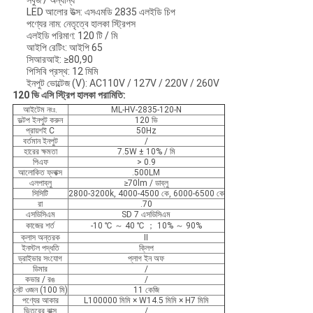
সবুজ / অন্যান্য
LED আলোর উত্স: এসএমডি 2835 এলইডি চিপ
পণ্যের নাম: নেতৃত্বে হালকা স্ট্রিপস
এলইডি পরিমাণ: 120 টি / মি
আইপি রেটিং: আইপি 65
সিআরআই: ≥80,90
পিসিবি প্রস্থ: 12 মিমি
ইনপুট ভোল্টেজ (V): AC110V / 127V / 220V / 260V
120 ভি এসি স্ট্রিপ হালকা পরামিতি:
আইটেম নংঃ.
ML-HV-2835-120-N
ভল্টপ ইনপুট করুন
120 ভি
প্রায়শই C
50Hz
বর্তমান ইনপুট
/
হারের ক্ষমতা
7.5W ± 10% / মি
পিএফ
> 0.9
আলোকিত ফ্লাক্স
.500LM
এলপাব্লু
≥70lm / ডাব্লু
সিসিটি
2800-3200k, 4000-4500 কে, 6000-6500 কে
রা
.70
এসডিসিএম
SD 7 এসডিসিএম
কাজের শর্ত
-10 ℃ ～ 40 ℃ ； 10% ～ 90%
ক্লাস অন্তরক
II
ইনস্টল পদ্ধতি
ক্লিপ
ড্রাইভার সংযোগ
প্লাগ ইন অফ
ডিমার
/
কভার / রঙ
/
নেট ওজন (100 মি)
11 কেজি
পণ্যের আকার
L100000 মিমি × W14.5 মিমি × H7 মিমি
ভিতরের বাক্স
/