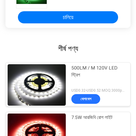
চালিয়ে
শীর্ষ পণ্য
500LM / M 120V LED
স্ট্রিপ
USD0.32-USD0.52 MOQ:3000pcs
যোগাযোগ
7.5W আরজিবি রোপ লাইট