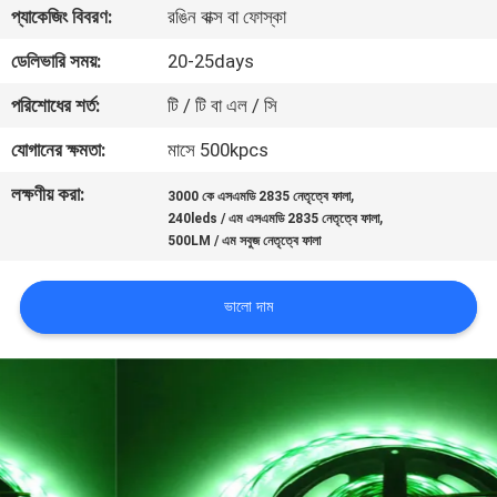
প্যাকেজিং বিবরণ:
রঙিন বাক্স বা ফোস্কা
নিয়ন্ত্রণ
ডেলিভারি সময়:
20-25days
যোগাযোগ
পরিশোধের শর্ত:
টি / টি বা এল / সি
করুন
যোগানের ক্ষমতা:
মাসে 500kpcs
লক্ষণীয় করা:
,
3000 কে এসএমডি 2835 নেতৃত্বে ফালা
উদ্ধৃতির
,
240leds / এম এসএমডি 2835 নেতৃত্বে ফালা
জন্য
500LM / এম সবুজ নেতৃত্বে ফালা
আবেদন
ভালো দাম
সাইট
ম্যাপ
PRIVACY