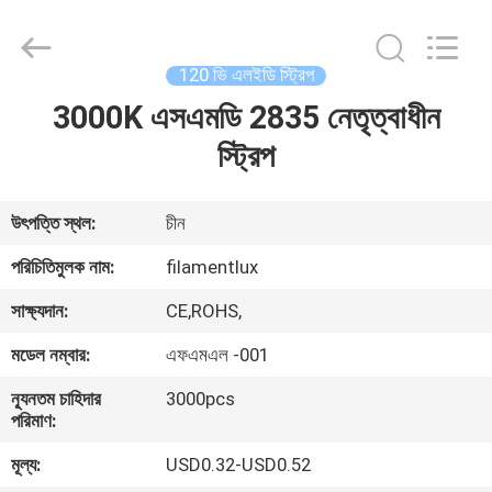
Filamentlux
Smart
Technology
Co.,
LTD.
120 ভি এলইডি স্ট্রিপ
All
Rights
3000K এসএমডি 2835 নেতৃত্বাধীন
বাড়ি
Reserved.
স্ট্রিপ
পণ্য
উৎপত্তি স্থল:
চীন
আমাদের
পরিচিতিমুলক নাম:
filamentlux
সম্পর্কে
সাক্ষ্যদান:
CE,ROHS,
মডেল নম্বার:
এফএমএল -001
কারখানা
ন্যূনতম চাহিদার
3000pcs
ভ্রমণ
পরিমাণ:
মূল্য:
USD0.32-USD0.52
মান